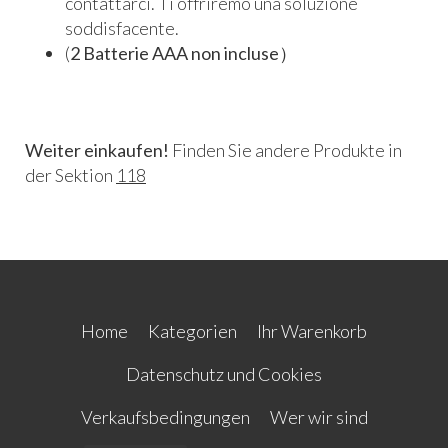
contattarci. Ti offriremo una soluzione
soddisfacente.
(
2
Batterie AAA non incluse
）
Weiter einkaufen!
Finden Sie andere Produkte in
der Sektion
118
Home
Kategorien
Ihr Warenkorb
Datenschutz und Cookies
Verkaufsbedingungen
Wer wir sind