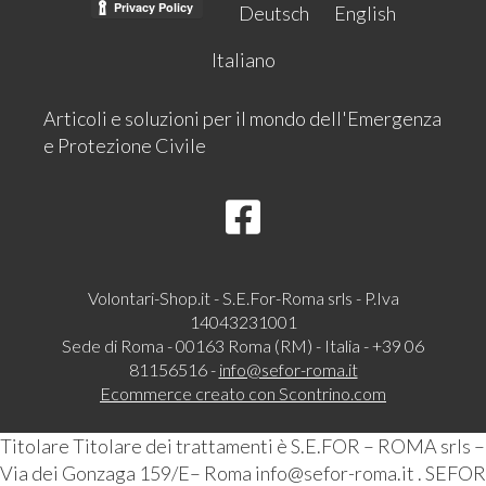
Deutsch
English
Italiano
Articoli e soluzioni per il mondo dell'Emergenza
e Protezione Civile
Volontari-Shop.it - S.E.For-Roma srls - P.Iva
14043231001
Sede di Roma - 00163 Roma (RM) - Italia - +39 06
81156516 -
info@sefor-roma.it
Ecommerce creato con
Scontrino.com
Titolare Titolare dei trattamenti è S.E.FOR – ROMA srls –
Via dei Gonzaga 159/E– Roma info@sefor-roma.it . SEFOR