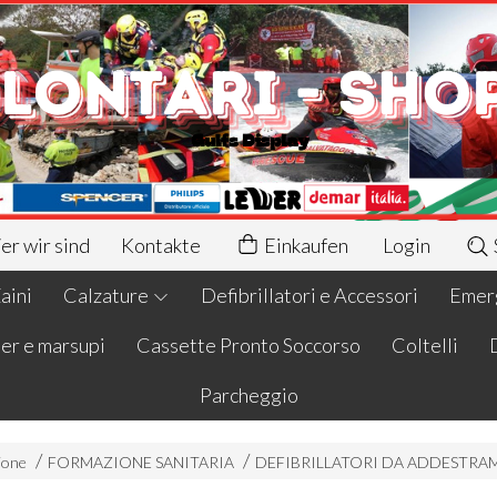
r wir sind
Kontakte
Einkaufen
Login
aini
Calzature
Defibrillatori e Accessori
Emerg
er e marsupi
Cassette Pronto Soccorso
Coltelli
Parcheggio
ione
FORMAZIONE SANITARIA
DEFIBRILLATORI DA ADDESTR