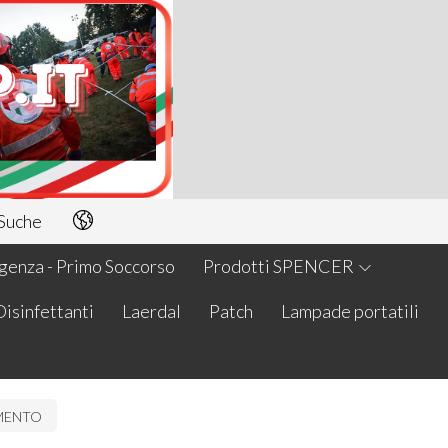
Suche
enza - Primo Soccorso
Prodotti SPENCER
Disinfettanti
Laerdal
Patch
Lampade portatili
AMENTO