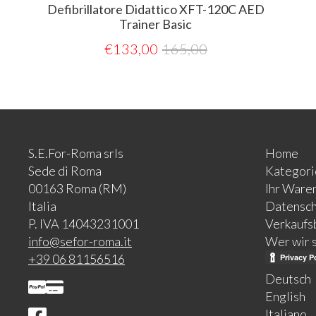
Defibrillatore Didattico XFT-120C AED
Trainer Basic
€
133,00
165,00
S.E.For-Roma srls
Home
Sede di Roma
Kategori
00163 Roma (RM)
Ihr Ware
Italia
Datensch
P. IVA 14043231001
Verkaufs
info@sefor-roma.it
Wer wir 
+39 06 81156516
Deutsch
English
Italiano