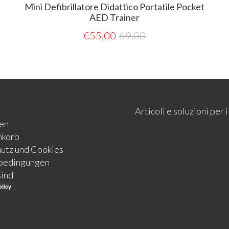
Mini Defibrillatore Didattico Portatile Pocket
AED Trainer
€
55,00
69,00
Articoli e soluzioni per
en
nkorb
utz und Cookies
bedingungen
sind