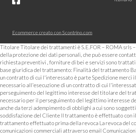
Ecommerce creato con
Scontrino.com
Titolare Titolare dei trattamenti è S.E.FOR – ROMA srls 
della protezione dei dati personali, che può essere contattat
richiesta preventivi , forniture di bei e servizi sono tratta
base giuridica del trattamento: Finalità del trattamento Ba
un contratto di cui l'interessato è parte Spedizione merci i
necessario all'esecuzione di un contratto di cui l'interess
perseguimento del legittimo interesse del titolare del tra
necessario per il perseguimento del legittimo interesse de
anche da terzi adempimento di obblighi a cui sono soggetti 
soddisfazione del Cliente Il trattamento è effettuato con i
trattamento effettuato prima della revoca La revoca del con
comunicazioni commerciali attraverso email Comunicazioni pu