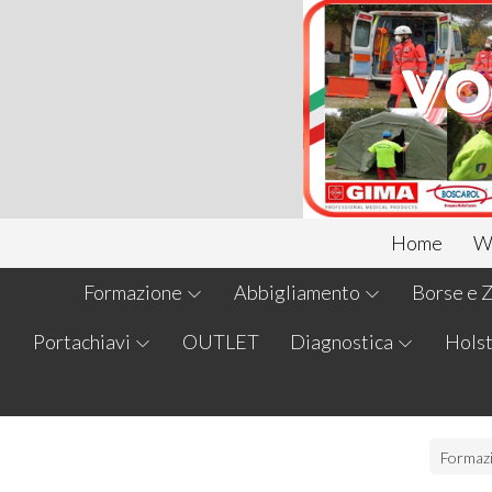
Home
We
Formazione
Abbigliamento
Borse e Z
Portachiavi
OUTLET
Diagnostica
Holst
Formaz