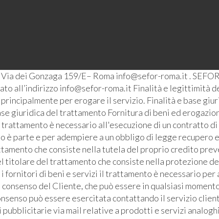
– Via dei Gonzaga 159/E– Roma info@sefor-roma.it . SEFOR
o all’indirizzo info@sefor-roma.it Finalità e legittimità del
ti principalmente per erogare il servizio. Finalità e base giu
se giuridica del trattamento Fornitura di beni ed erogazione
l trattamento è necessario all'esecuzione di un contratto di
ato è parte e per adempiere a un obbligo di legge recupero e
ttamento che consiste nella tutela del proprio credito prev
l titolare del trattamento che consiste nella protezione de
i fornitori di beni e servizi il trattamento è necessario pe
l consenso del Cliente, che può essere in qualsiasi momento 
senso può essere esercitata contattando il servizio clienti 
bblicitarie via mail relative a prodotti e servizi analoghi