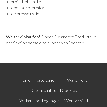
• forbici bottonute
• coperta isotermica
• compresse ustioni
Weiter einkaufen!
Finden Sie andere Produkte in
der Sektion
borse e zaini
oder von
Spencer
Home
Kategorien
Ihr Warenkorb
Datenschutz und Cookies
Verkaufsbedingungen
Wer wir sind