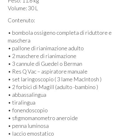
Peso: 11.6 kg
Volume: 30 L
Contenuto:
• bombola ossigeno completa di riduttore e
maschera
• pallone di rianimazione adulto
• 2 maschere di rianimazione
• 3 cannule di Guedel o Berman
• Res Q Vac – aspiratore manuale
• set laringoscopio ( 3 lame MacIntosh )
• 2 forbici di Magill (adulto -bambino )
• abbassalingua
• tiralingua
• fonendoscopio
• sfigmomanometro aneroide
• penna luminosa
• laccio emostatico