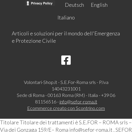
Deutsch
English
Italiano
Articoli e soluzioni per il mondo dell'Emergenza
e Protezione Civile
Volontari-Shop.it - S.E.For-Roma srls - P.Iva
14043231001
Sede di Roma - 00163 Roma (RM) - Italia - +39 06
81156516 -
info@sefor-roma.it
Ecommerce creato con
Scontrino.com
Titolare Titolare dei trattamenti è S.E.FOR – ROMA srls –
Via dei Gonzaga 159/E– Roma info@sefor-roma.it . SEFOR