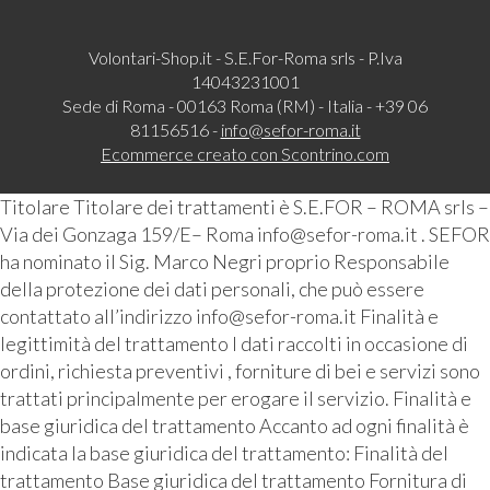
Volontari-Shop.it - S.E.For-Roma srls - P.Iva
14043231001
Sede di Roma - 00163 Roma (RM) - Italia - +39 06
81156516 -
info@sefor-roma.it
Ecommerce creato con
Scontrino.com
Titolare Titolare dei trattamenti è S.E.FOR – ROMA srls –
Via dei Gonzaga 159/E– Roma info@sefor-roma.it . SEFOR
ha nominato il Sig. Marco Negri proprio Responsabile
della protezione dei dati personali, che può essere
contattato all’indirizzo info@sefor-roma.it Finalità e
legittimità del trattamento I dati raccolti in occasione di
ordini, richiesta preventivi , forniture di bei e servizi sono
trattati principalmente per erogare il servizio. Finalità e
base giuridica del trattamento Accanto ad ogni finalità è
indicata la base giuridica del trattamento: Finalità del
trattamento Base giuridica del trattamento Fornitura di