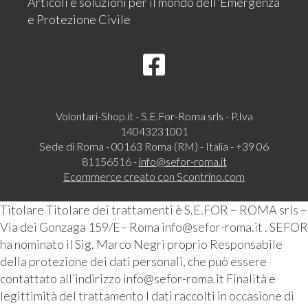
Articoli e soluzioni per il mondo dell'Emergenza
e Protezione Civile
Volontari-Shop.it - S.E.For-Roma srls - P.Iva
14043231001
Sede di Roma - 00163 Roma (RM) - Italia - +39 06
81156516 -
info@sefor-roma.it
Ecommerce creato con
Scontrino.com
Titolare Titolare dei trattamenti è S.E.FOR – ROMA srls –
Via dei Gonzaga 159/E– Roma info@sefor-roma.it . SEFOR
ha nominato il Sig. Marco Negri proprio Responsabile
della protezione dei dati personali, che può essere
contattato all’indirizzo info@sefor-roma.it Finalità e
legittimità del trattamento I dati raccolti in occasione di