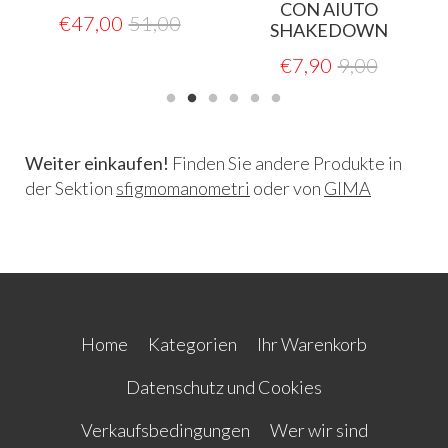
CON AIUTO
€
47,00
51,00
SHAKEDOWN
€
7,90
9,00
Weiter einkaufen!
Finden Sie andere Produkte in
der Sektion
sfigmomanometri
oder von
GIMA
Home
Kategorien
Ihr Warenkorb
Datenschutz und Cookies
Verkaufsbedingungen
Wer wir sind