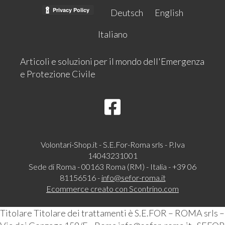
Deutsch
English
Italiano
Articoli e soluzioni per il mondo dell'Emergenza
e Protezione Civile
Volontari-Shop.it - S.E.For-Roma srls - P.Iva
14043231001
Sede di Roma - 00163 Roma (RM) - Italia - +39 06
81156516 -
info@sefor-roma.it
Ecommerce creato con
Scontrino.com
Titolare Titolare dei trattamenti è S.E.FOR – ROMA srls –