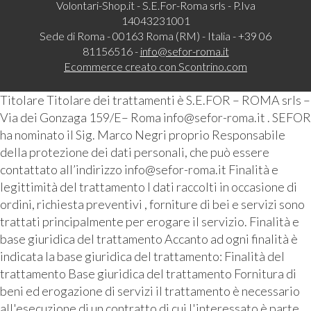
Volontari-Shop.it - S.E.For-Roma srls - P.Iva
14043231001
Sede di Roma - 00163 Roma (RM) - Italia - +39 06
81156516 -
info@sefor-roma.it
Ecommerce creato con
Scontrino.com
Titolare Titolare dei trattamenti è S.E.FOR – ROMA srls –
Via dei Gonzaga 159/E– Roma info@sefor-roma.it . SEFOR
ha nominato il Sig. Marco Negri proprio Responsabile
della protezione dei dati personali, che può essere
contattato all’indirizzo info@sefor-roma.it Finalità e
legittimità del trattamento I dati raccolti in occasione di
ordini, richiesta preventivi , forniture di bei e servizi sono
trattati principalmente per erogare il servizio. Finalità e
base giuridica del trattamento Accanto ad ogni finalità è
indicata la base giuridica del trattamento: Finalità del
trattamento Base giuridica del trattamento Fornitura di
beni ed erogazione di servizi il trattamento è necessario
all'esecuzione di un contratto di cui l'interessato è parte