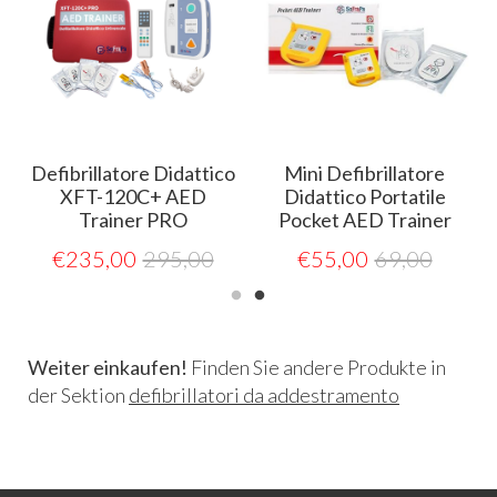
o
Defibrillatore Didattico
Mini Defibrillatore
r
XFT-120C+ AED
Didattico Portatile
Trainer PRO
Pocket AED Trainer
€
235,00
295,00
€
55,00
69,00
Weiter einkaufen!
Finden Sie andere Produkte in
der Sektion
defibrillatori da addestramento