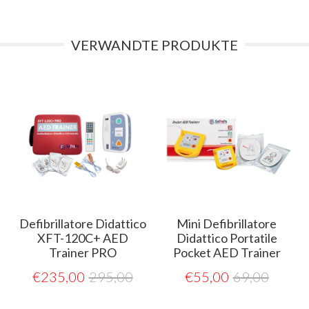
VERWANDTE PRODUKTE
o
Defibrillatore Didattico
Mini Defibrillatore
r
XFT-120C+ AED
Didattico Portatile
Trainer PRO
Pocket AED Trainer
€
235,00
295,00
€
55,00
69,00