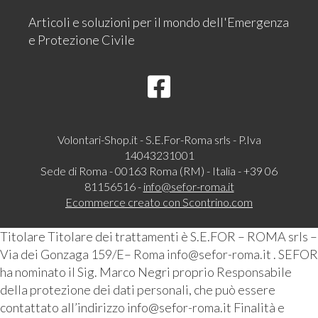
Articoli e soluzioni per il mondo dell'Emergenza
e Protezione Civile
Volontari-Shop.it - S.E.For-Roma srls - P.Iva
14043231001
Sede di Roma - 00163 Roma (RM) - Italia - +39 06
81156516 -
info@sefor-roma.it
Ecommerce creato con
Scontrino.com
Titolare Titolare dei trattamenti è S.E.FOR – ROMA srls –
Via dei Gonzaga 159/E– Roma info@sefor-roma.it . SEFOR
ha nominato il Sig. Marco Negri proprio Responsabile
della protezione dei dati personali, che può essere
contattato all’indirizzo info@sefor-roma.it Finalità e