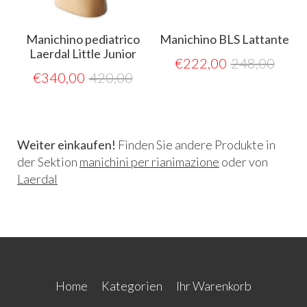
Manichino pediatrico
Manichino BLS Lattante
Laerdal Little Junior
€
222,00
248,00
€
340,00
420,00
Weiter einkaufen!
Finden Sie andere Produkte in
der Sektion
manichini per rianimazione
oder von
Laerdal
Home
Kategorien
Ihr Warenkorb