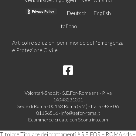
Deutsch
English
Italiano
Articoli e soluzioni per il mondo dell'Emergenza
e Protezione Civile
Volontari-Shop.it - S.E.For-Roma srls - P.Iva
14043231001
Sede di Roma - 00163 Roma (RM) - Italia - +39 06
81156516 -
info@sefor-roma.it
Ecommerce creato con
Scontrino.com
Titolare Titolare dei trattamenti è S.E.FOR – ROMA srls –