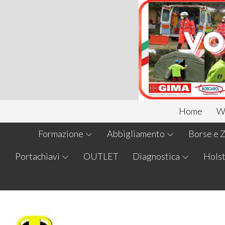
Home
We
Formazione
Abbigliamento
Borse e Z
Portachiavi
OUTLET
Diagnostica
Holst