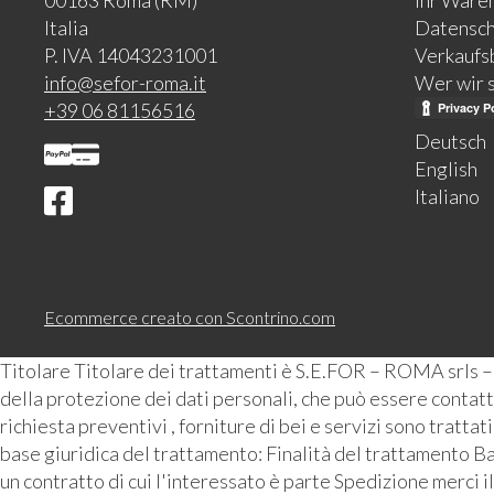
00163 Roma (RM)
Ihr Ware
Italia
Datensch
P. IVA 14043231001
Verkaufs
info@sefor-roma.it
Wer wir 
+39 06 81156516
Deutsch
English
Italiano
Ecommerce creato con
Scontrino.com
Titolare Titolare dei trattamenti è S.E.FOR – ROMA srls 
della protezione dei dati personali, che può essere contattat
richiesta preventivi , forniture di bei e servizi sono tratta
base giuridica del trattamento: Finalità del trattamento Ba
un contratto di cui l'interessato è parte Spedizione merci i