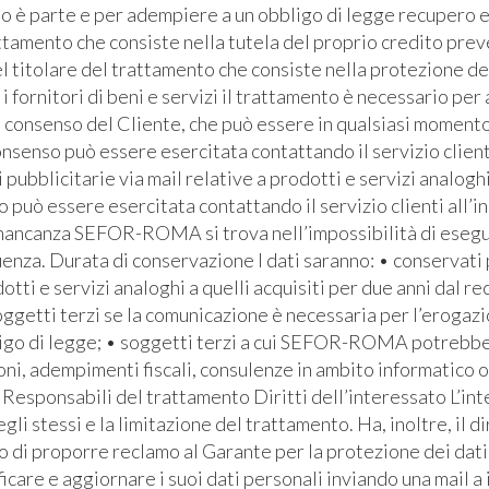
ato è parte e per adempiere a un obbligo di legge recupero e
ttamento che consiste nella tutela del proprio credito prev
l titolare del trattamento che consiste nella protezione de
i fornitori di beni e servizi il trattamento è necessario pe
l consenso del Cliente, che può essere in qualsiasi momento 
senso può essere esercitata contattando il servizio clienti 
bblicitarie via mail relative a prodotti e servizi analoghi
io può essere esercitata contattando il servizio clienti all’i
 mancanza SEFOR-ROMA si trova nell’impossibilità di eseguire
za. Durata di conservazione I dati saranno: • conservati pe
otti e servizi analoghi a quelli acquisiti per due anni dal re
soggetti terzi se la comunicazione è necessaria per l’erogaz
bbligo di legge; • soggetti terzi a cui SEFOR-ROMA potrebb
ioni, adempimenti fiscali, consulenze in ambito informatico 
Responsabili del trattamento Diritti dell’interessato L’inte
egli stessi e la limitazione del trattamento. Ha, inoltre, il d
ritto di proporre reclamo al Garante per la protezione dei dati
icare e aggiornare i suoi dati personali inviando una mail a