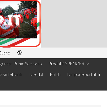
Suche
enza - Primo Soccorso
Prodotti SPENCER
Disinfettanti
Laerdal
Patch
Lampade portatili