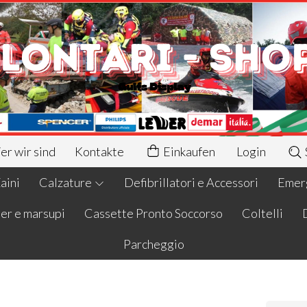
r wir sind
Kontakte
Einkaufen
Login
aini
Calzature
Defibrillatori e Accessori
Emerg
er e marsupi
Cassette Pronto Soccorso
Coltelli
Parcheggio