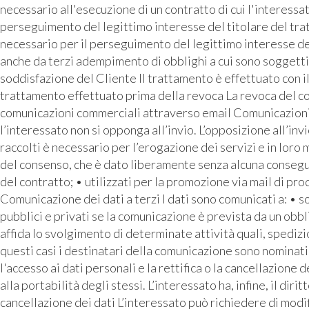
necessario all'esecuzione di un contratto di cui l'interess
perseguimento del legittimo interesse del titolare del tra
necessario per il perseguimento del legittimo interesse de
anche da terzi adempimento di obblighi a cui sono soggetti 
soddisfazione del Cliente Il trattamento è effettuato con i
trattamento effettuato prima della revoca La revoca del con
comunicazioni commerciali attraverso email Comunicazioni pu
l’interessato non si opponga all’invio. L’opposizione all’inv
raccolti è necessario per l’erogazione dei servizi e in loro
del consenso, che è dato liberamente senza alcuna conseguen
del contratto; • utilizzati per la promozione via mail di prod
Comunicazione dei dati a terzi I dati sono comunicati a: • 
pubblici e privati se la comunicazione è prevista da un o
affida lo svolgimento di determinate attività quali, spediz
questi casi i destinatari della comunicazione sono nominati 
l'accesso ai dati personali e la rettifica o la cancellazione d
alla portabilità degli stessi. L’interessato ha, infine, il di
cancellazione dei dati L’interessato può richiedere di modif