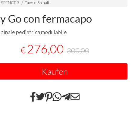
i SPENCER
Tavole Spinali
y Go con fermacapo
spinale pediatrica modulabile
276,00
€
300,00
Kaufen