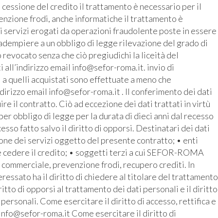
 cessione del credito il trattamento è necessario per il
enzione frodi, anche informatiche il trattamento è
i servizi erogati da operazioni fraudolente poste in essere
r adempiere a un obbligo di legge rilevazione del grado di
revocato senza che ciò pregiudichi la liceità del
all’indirizzo email info@sefor-roma.it. invio di
 a quelli acquistati sono effettuate a meno che
ndirizzo email info@sefor-roma.it . Il conferimento dei dati
 il contratto. Ciò ad eccezione dei dati trattati in virtù
r obbligo di legge per la durata di dieci anni dal recesso
cesso fatto salvo il diritto di opporsi. Destinatari dei dati
ione dei servizi oggetto del presente contratto; • enti
e cedere il credito; • soggetti terzi a cui SEFOR-ROMA
o commerciale, prevenzione frodi, recupero crediti. In
ressato ha il diritto di chiedere al titolare del trattamento
iritto di opporsi al trattamento dei dati personali e il diritto
 personali. Come esercitare il diritto di accesso, rettifica e
 info@sefor-roma.it Come esercitare il diritto di