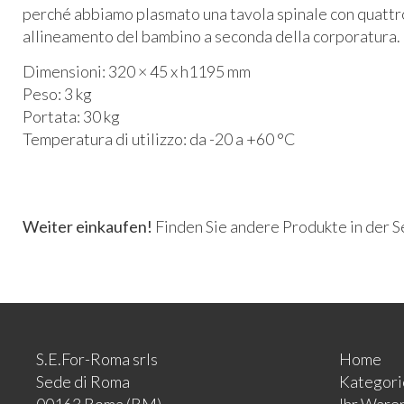
perché abbiamo plasmato una tavola spinale con quattro 
allineamento del bambino a seconda della corporatura.
Dimensioni: 320 × 45 x h1195 mm
Peso: 3 kg
Portata: 30 kg
Temperatura di utilizzo: da -20 a +60 °C
Weiter einkaufen!
Finden Sie andere Produkte in der 
S.E.For-Roma srls
Home
Sede di Roma
Kategori