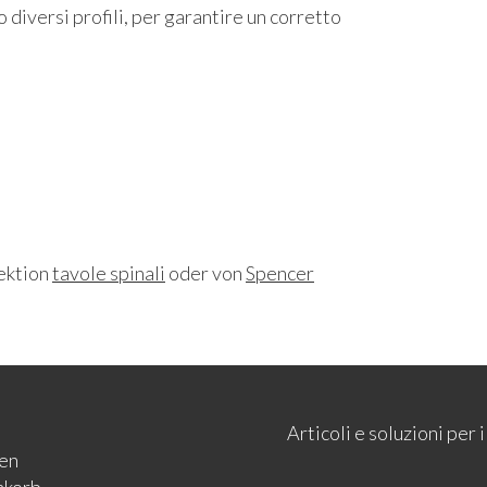
diversi profili, per garantire un corretto
Sektion
tavole spinali
oder von
Spencer
Articoli e soluzioni per
en