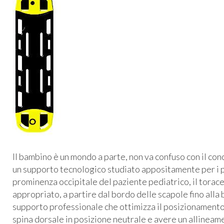
Il bambino è un mondo a parte, non va confuso con il con
un supporto tecnologico studiato appositamente per i pi
prominenza occipitale del paziente pediatrico, il tora
appropriato, a partire dal bordo delle scapole fino alla
supporto professionale che ottimizza il posizionament
spina dorsale in posizione neutrale e avere un allineam