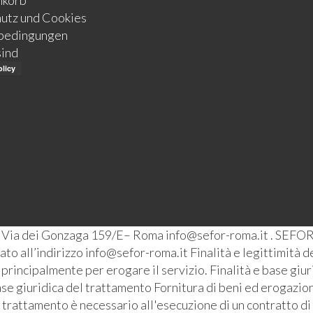
nkorb
utz und Cookies
bedingungen
sind
– Via dei Gonzaga 159/E– Roma info@sefor-roma.it . SEFOR
o all’indirizzo info@sefor-roma.it Finalità e legittimità del
ti principalmente per erogare il servizio. Finalità e base giu
se giuridica del trattamento Fornitura di beni ed erogazione
l trattamento è necessario all'esecuzione di un contratto di