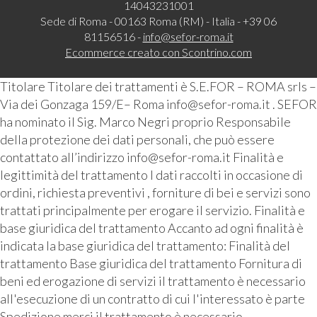
14043231001
Sede di Roma - 00163 Roma (RM) - Italia - +39 06
81156516 -
info@sefor-roma.it
Ecommerce creato con
Scontrino.com
Titolare Titolare dei trattamenti è S.E.FOR – ROMA srls –
Via dei Gonzaga 159/E– Roma info@sefor-roma.it . SEFOR
ha nominato il Sig. Marco Negri proprio Responsabile
della protezione dei dati personali, che può essere
contattato all’indirizzo info@sefor-roma.it Finalità e
legittimità del trattamento I dati raccolti in occasione di
ordini, richiesta preventivi , forniture di bei e servizi sono
trattati principalmente per erogare il servizio. Finalità e
base giuridica del trattamento Accanto ad ogni finalità è
indicata la base giuridica del trattamento: Finalità del
trattamento Base giuridica del trattamento Fornitura di
beni ed erogazione di servizi il trattamento è necessario
all'esecuzione di un contratto di cui l'interessato è parte
Spedizione merci il trattamento è necessario