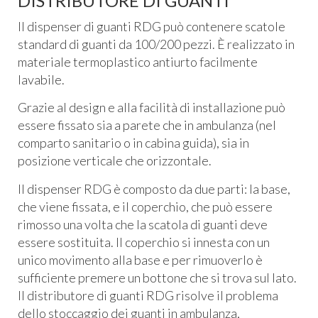
DISTRIBUTORE DI GUANTI
Il dispenser di guanti RDG può contenere scatole
standard di guanti da 100/200 pezzi. È realizzato in
materiale termoplastico antiurto facilmente
lavabile.
Grazie al design e alla facilità di installazione può
essere fissato sia a parete che in ambulanza (nel
comparto sanitario o in cabina guida), sia in
posizione verticale che orizzontale.
Il dispenser RDG è composto da due parti: la base,
che viene fissata, e il coperchio, che può essere
rimosso una volta che la scatola di guanti deve
essere sostituita. Il coperchio si innesta con un
unico movimento alla base e per rimuoverlo è
sufficiente premere un bottone che si trova sul lato.
Il distributore di guanti RDG risolve il problema
dello stoccaggio dei guanti in ambulanza,