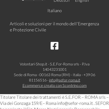
Deutsch
English
Italiano
Articoli e soluzioni per il mondo dell'Emergenza
e Protezione Civile
Volontari-Shop.it - S.E.For-Roma srls - P.Iva
14043231001
Sede di Roma - 00163 Roma (RM) - Italia - +39 06
81156516 -
info@sefor-roma.it
Ecommerce creato con
Scontrino.com
Titolare Titolare dei trattamenti è S.E.FOR – ROMA srls –
Via dei Gonzaga 159/E– Roma info@sefor-roma.it . SEFOR