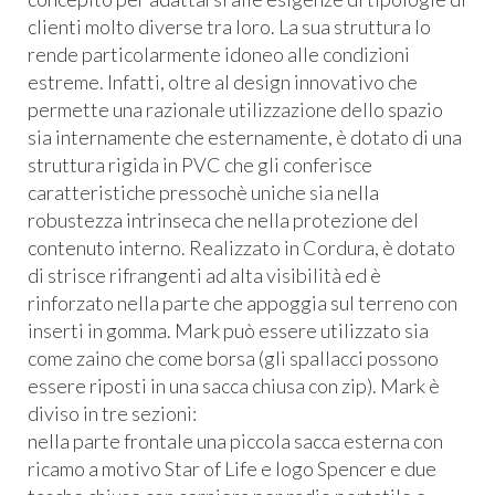
clienti molto diverse tra loro. La sua struttura lo
rende particolarmente idoneo alle condizioni
estreme. Infatti, oltre al design innovativo che
permette una razionale utilizzazione dello spazio
sia internamente che esternamente, è dotato di una
struttura rigida in
PVC
che gli conferisce
caratteristiche pressochè uniche sia nella
robustezza intrinseca che nella protezione del
contenuto interno. Realizzato in Cordura, è dotato
di strisce rifrangenti ad alta visibilità ed è
rinforzato nella parte che appoggia sul terreno con
inserti in gomma. Mark può essere utilizzato sia
come zaino che come borsa (gli spallacci possono
essere riposti in una sacca chiusa con zip). Mark è
diviso in tre sezioni:
nella parte frontale una piccola sacca esterna con
ricamo a motivo Star of Life e logo Spencer e due