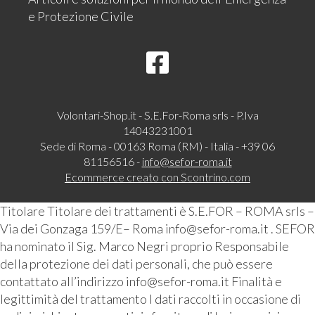
e Protezione Civile
Volontari-Shop.it - S.E.For-Roma srls - P.Iva
14043231001
Sede di Roma - 00163 Roma (RM) - Italia - +39 06
81156516 -
info@sefor-roma.it
Ecommerce creato con
Scontrino.com
Titolare Titolare dei trattamenti è S.E.FOR – ROMA srls –
Via dei Gonzaga 159/E– Roma info@sefor-roma.it . SEFOR
ha nominato il Sig. Marco Negri proprio Responsabile
della protezione dei dati personali, che può essere
contattato all’indirizzo info@sefor-roma.it Finalità e
legittimità del trattamento I dati raccolti in occasione di