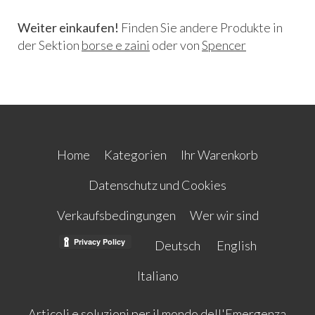
Weiter einkaufen!
Finden Sie andere Produkte in
der Sektion
borse e zaini
oder von
Spencer
Home
Kategorien
Ihr Warenkorb
Datenschutz und Cookies
Verkaufsbedingungen
Wer wir sind
Deutsch
English
Italiano
Articoli e soluzioni per il mondo dell'Emergenza