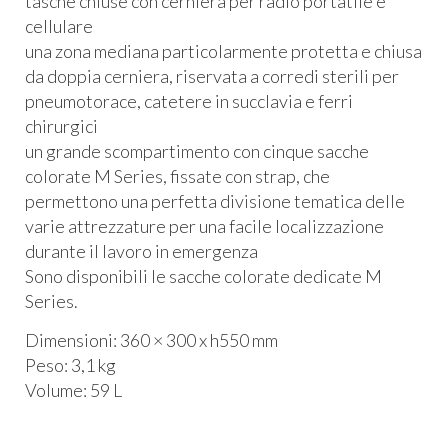
tasche chiuse con cerniera per radio portatile e
cellulare
una zona mediana particolarmente protetta e chiusa
da doppia cerniera, riservata a corredi sterili per
pneumotorace, catetere in succlavia e ferri
chirurgici
un grande scompartimento con cinque sacche
colorate M Series, fissate con strap, che
permettono una perfetta divisione tematica delle
varie attrezzature per una facile localizzazione
durante il lavoro in emergenza
Sono disponibili le sacche colorate dedicate M
Series.
Dimensioni: 360 × 300 x h550 mm
Peso: 3,1 kg
Volume: 59 L