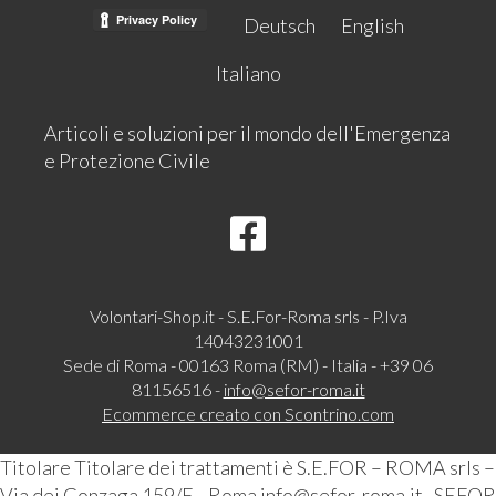
Deutsch
English
Italiano
Articoli e soluzioni per il mondo dell'Emergenza
e Protezione Civile
Volontari-Shop.it - S.E.For-Roma srls - P.Iva
14043231001
Sede di Roma - 00163 Roma (RM) - Italia - +39 06
81156516 -
info@sefor-roma.it
Ecommerce creato con
Scontrino.com
Titolare Titolare dei trattamenti è S.E.FOR – ROMA srls –
Via dei Gonzaga 159/E– Roma info@sefor-roma.it . SEFOR