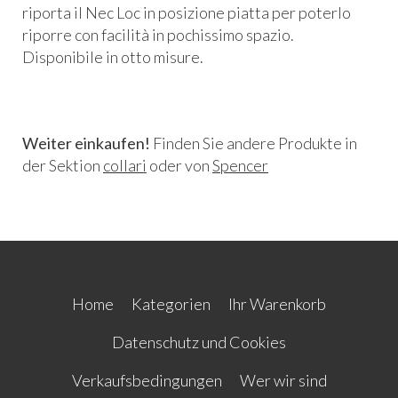
riporta il Nec Loc in posizione piatta per poterlo
riporre con facilità in pochissimo spazio.
Disponibile in otto misure.
Weiter einkaufen!
Finden Sie andere Produkte in
der Sektion
collari
oder von
Spencer
Home
Kategorien
Ihr Warenkorb
Datenschutz und Cookies
Verkaufsbedingungen
Wer wir sind