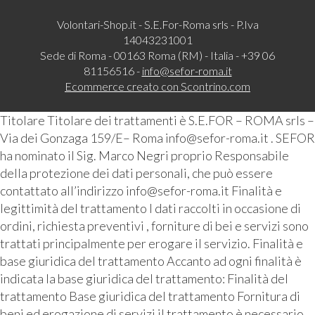
Volontari-Shop.it - S.E.For-Roma srls - P.Iva
14043231001
Sede di Roma - 00163 Roma (RM) - Italia - +39 06
81156516 -
info@sefor-roma.it
Ecommerce creato con
Scontrino.com
Titolare Titolare dei trattamenti è S.E.FOR – ROMA srls –
Via dei Gonzaga 159/E– Roma info@sefor-roma.it . SEFOR
ha nominato il Sig. Marco Negri proprio Responsabile
della protezione dei dati personali, che può essere
contattato all’indirizzo info@sefor-roma.it Finalità e
legittimità del trattamento I dati raccolti in occasione di
ordini, richiesta preventivi , forniture di bei e servizi sono
trattati principalmente per erogare il servizio. Finalità e
base giuridica del trattamento Accanto ad ogni finalità è
indicata la base giuridica del trattamento: Finalità del
trattamento Base giuridica del trattamento Fornitura di
beni ed erogazione di servizi il trattamento è necessario