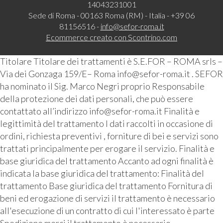
14043231001
Sede di Roma - 00163 Roma (RM) - Italia - +39 06
81156516 -
info@sefor-roma.it
Ecommerce creato con
Scontrino.com
Titolare Titolare dei trattamenti è S.E.FOR – ROMA srls –
Via dei Gonzaga 159/E– Roma info@sefor-roma.it . SEFOR
ha nominato il Sig. Marco Negri proprio Responsabile
della protezione dei dati personali, che può essere
contattato all’indirizzo info@sefor-roma.it Finalità e
legittimità del trattamento I dati raccolti in occasione di
ordini, richiesta preventivi , forniture di bei e servizi sono
trattati principalmente per erogare il servizio. Finalità e
base giuridica del trattamento Accanto ad ogni finalità è
indicata la base giuridica del trattamento: Finalità del
trattamento Base giuridica del trattamento Fornitura di
beni ed erogazione di servizi il trattamento è necessario
all'esecuzione di un contratto di cui l'interessato è parte
Spedizione merci il trattamento è necessario