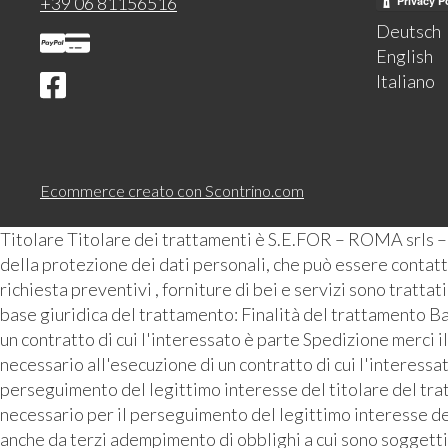
+39 06 81156516
Deutsch
English
Italiano
Ecommerce creato con
Scontrino.com
Titolare Titolare dei trattamenti è S.E.FOR – ROMA srls 
della protezione dei dati personali, che può essere contattat
richiesta preventivi , forniture di bei e servizi sono tratta
base giuridica del trattamento: Finalità del trattamento Ba
un contratto di cui l'interessato è parte Spedizione merci i
necessario all'esecuzione di un contratto di cui l'interess
perseguimento del legittimo interesse del titolare del tra
necessario per il perseguimento del legittimo interesse de
anche da terzi adempimento di obblighi a cui sono soggetti 