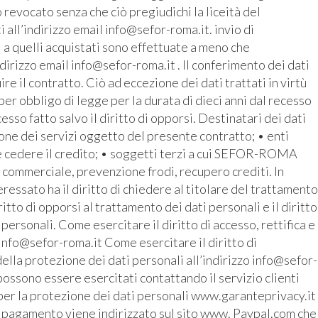
revocato senza che ciò pregiudichi la liceità del
all’indirizzo email info@sefor-roma.it. invio di
 a quelli acquistati sono effettuate a meno che
ndirizzo email info@sefor-roma.it . Il conferimento dei dati
 il contratto. Ciò ad eccezione dei dati trattati in virtù
r obbligo di legge per la durata di dieci anni dal recesso
cesso fatto salvo il diritto di opporsi. Destinatari dei dati
ione dei servizi oggetto del presente contratto; • enti
e cedere il credito; • soggetti terzi a cui SEFOR-ROMA
o commerciale, prevenzione frodi, recupero crediti. In
ressato ha il diritto di chiedere al titolare del trattamento
iritto di opporsi al trattamento dei dati personali e il diritto
 personali. Come esercitare il diritto di accesso, rettifica e
 info@sefor-roma.it Come esercitare il diritto di
ella protezione dei dati personali all’indirizzo info@sefor-
possono essere esercitati contattando il servizio clienti
 per la protezione dei dati personali www.garanteprivacy.it
o del pagamento viene indirizzato sul sito www. Paypal.com che