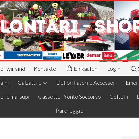
r wir sind
Kontakte
Einkaufen
Login
aini
Calzature
Defibrillatori e Accessori
Emerg
er e marsupi
Cassette Pronto Soccorso
Coltelli
Parcheggio