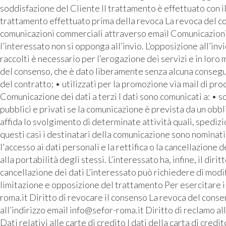
soddisfazione del Cliente Il trattamento è effettuato con i
trattamento effettuato prima della revoca La revoca del con
comunicazioni commerciali attraverso email Comunicazioni pu
l’interessato non si opponga all’invio. L’opposizione all’inv
raccolti è necessario per l’erogazione dei servizi e in loro
del consenso, che è dato liberamente senza alcuna conseguen
del contratto; • utilizzati per la promozione via mail di prod
Comunicazione dei dati a terzi I dati sono comunicati a: • 
pubblici e privati se la comunicazione è prevista da un o
affida lo svolgimento di determinate attività quali, spediz
questi casi i destinatari della comunicazione sono nominati 
l'accesso ai dati personali e la rettifica o la cancellazione d
alla portabilità degli stessi. L’interessato ha, infine, il di
cancellazione dei dati L’interessato può richiedere di modif
limitazione e opposizione del trattamento Per esercitare i p
roma.it Diritto di revocare il consenso La revoca del consen
all’indirizzo email info@sefor-roma.it Diritto di reclamo a
Dati relativi alle carte di credito I dati della carta di cre