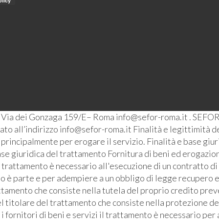
– Via dei Gonzaga 159/E– Roma info@sefor-roma.it . SEFOR
o all’indirizzo info@sefor-roma.it Finalità e legittimità del
ti principalmente per erogare il servizio. Finalità e base giu
se giuridica del trattamento Fornitura di beni ed erogazione
l trattamento è necessario all'esecuzione di un contratto di
ato è parte e per adempiere a un obbligo di legge recupero e
ttamento che consiste nella tutela del proprio credito prev
l titolare del trattamento che consiste nella protezione de
i fornitori di beni e servizi il trattamento è necessario pe