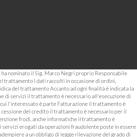
 ha nominato il Sig. Marco Negri proprio Responsabile
 trattamento I dati raccolti in occasione di ordini,
ridica del trattamento Accanto ad ogni finalità è indicata la
 di servizi il trattamento è necessario all'esecuzione di
 cui l'interessato è parte Fatturazione il trattamento è
 cessione del credito il trattamento è necessario per il
enzione frodi, anche informatiche il trattamento è
i servizi erogati da operazioni fraudolente poste in essere
r adempiere a un obbligo di legge rilevazione del grado di