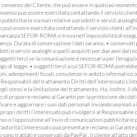
l consenso del Cliente, che può essere in qualsiasi momento 
senso può essere esercitata contattando il servizio clienti 
bblicitarie via mail relative a prodotti e servizi analoghi
io può essere esercitata contattando il servizio clienti all’i
 mancanza SEFOR-ROMA si trova nell’impossibilità di eseguire
za. Durata di conservazione I dati saranno: • conservati pe
otti e servizi analoghi a quelli acquisiti per due anni dal re
soggetti terzi se la comunicazione è necessaria per l’erogaz
bbligo di legge; • soggetti terzi a cui SEFOR-ROMA potrebb
ioni, adempimenti fiscali, consulenze in ambito informatico 
Responsabili del trattamento Diritti dell’interessato L’inte
egli stessi e la limitazione del trattamento. Ha, inoltre, il d
ritto di proporre reclamo al Garante per la protezione dei dati
icare e aggiornare i suoi dati personali inviando una mail a
ropri diritti l’interessato può rivolgersi al Responsabile d
so o l’opposizione all’invio di comunicazioni pubblicitarie 
ll’autorità L’interessato può presentare reclamo al Garante
dito sono trattati e conservati da PayPal , il cliente all’att