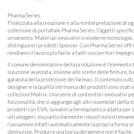
Pharma Series
Finalizzata alla creazione e alla reinterpretazione di o
collezione di portafiale Pharma Series. Oggetti specifici
ornamento. Materiali innovativi e moderne tecnologie, 
distinguono i prodotti Spencer. Con Pharma Series offri
rendiamo il lavoro più facile a tanti soccorritori impegna
Il comune denominatore della produzione è l’elemento
soluzione avanzata, insieme alle scelte delle finiture, ba
garanzia della protezione dei farmaci. Il contenuto cultu
designer e la qualità intrinseca dei prodotti sono stati
collezioni Matrix. Una serie di contenitori innovativi 
funzionalità, che si aggiunge agli altri esemplari della s
prodotti con
EVA
, la materia termoplastica adatta per 
ultraleggeri, ma particolarmente robusti ed estremament
riassumono infatti automaticamente la propria forma or
diminuisce. Produrre una borsa del genere non è facile