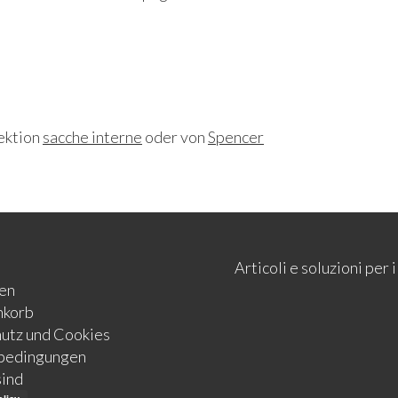
Sektion
sacche interne
oder von
Spencer
Articoli e soluzioni per
en
nkorb
utz und Cookies
bedingungen
sind