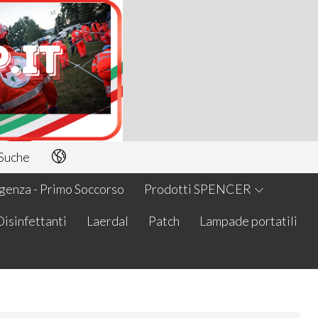
Suche
enza - Primo Soccorso
Prodotti SPENCER
Disinfettanti
Laerdal
Patch
Lampade portatili