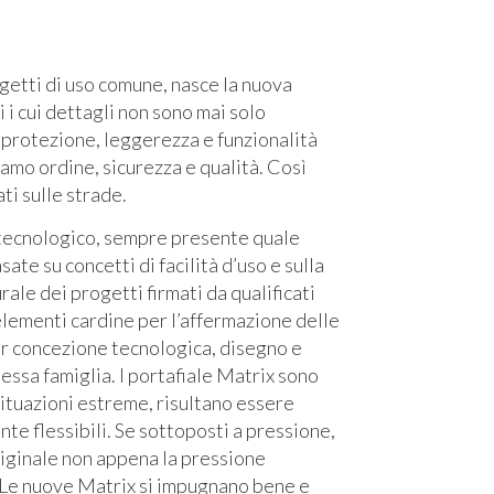
ggetti di uso comune, nasce la nuova
 i cui dettagli non sono mai solo
protezione, leggerezza e funzionalità
amo ordine, sicurezza e qualità. Così
ti sulle strade.
 tecnologico, sempre presente quale
sate su concetti di facilità d’uso e sulla
rale dei progetti firmati da qualificati
 elementi cardine per l’affermazione delle
per concezione tecnologica, disegno e
tessa famiglia. I portafiale Matrix sono
situazioni estreme, risultano essere
e flessibili. Se sottoposti a pressione,
iginale non appena la pressione
. Le nuove Matrix si impugnano bene e