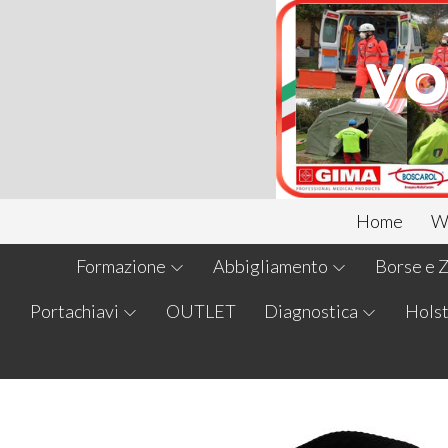
Home
We
Formazione
Abbigliamento
Borse e Z
Portachiavi
OUTLET
Diagnostica
Holst