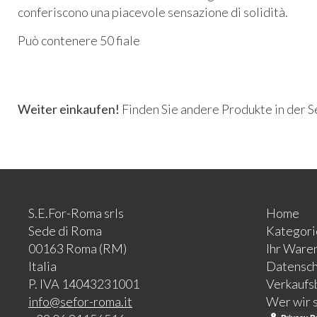
conferiscono una piacevole sensazione di solidità.
Può contenere 50 fiale
Weiter einkaufen!
Finden Sie andere Produkte in der 
S.E.For-Roma srls
Home
Sede di Roma
Kategori
00163 Roma (RM)
Ihr Ware
Italia
Datensch
P. IVA 14043231001
Verkaufs
info@sefor-roma.it
Wer wir 