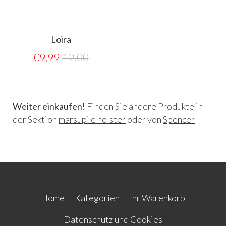
Loira
€
9,99
12,00
Weiter einkaufen!
Finden Sie andere Produkte in
der Sektion
marsupi e holster
oder von
Spencer
Home
Kategorien
Ihr Warenkorb
Datenschutz und Cookies