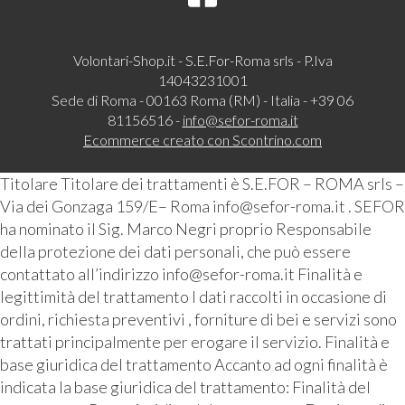
Volontari-Shop.it - S.E.For-Roma srls - P.Iva
14043231001
Sede di Roma - 00163 Roma (RM) - Italia - +39 06
81156516 -
info@sefor-roma.it
Ecommerce creato con
Scontrino.com
Titolare Titolare dei trattamenti è S.E.FOR – ROMA srls –
Via dei Gonzaga 159/E– Roma info@sefor-roma.it . SEFOR
ha nominato il Sig. Marco Negri proprio Responsabile
della protezione dei dati personali, che può essere
contattato all’indirizzo info@sefor-roma.it Finalità e
legittimità del trattamento I dati raccolti in occasione di
ordini, richiesta preventivi , forniture di bei e servizi sono
trattati principalmente per erogare il servizio. Finalità e
base giuridica del trattamento Accanto ad ogni finalità è
indicata la base giuridica del trattamento: Finalità del