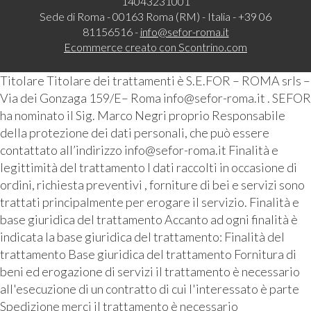
14043231001
Sede di Roma - 00163 Roma (RM) - Italia - +39 06
81156516 -
info@sefor-roma.it
Ecommerce creato con
Scontrino.com
Titolare Titolare dei trattamenti è S.E.FOR – ROMA srls –
Via dei Gonzaga 159/E– Roma info@sefor-roma.it . SEFOR
ha nominato il Sig. Marco Negri proprio Responsabile
della protezione dei dati personali, che può essere
contattato all’indirizzo info@sefor-roma.it Finalità e
legittimità del trattamento I dati raccolti in occasione di
ordini, richiesta preventivi , forniture di bei e servizi sono
trattati principalmente per erogare il servizio. Finalità e
base giuridica del trattamento Accanto ad ogni finalità è
indicata la base giuridica del trattamento: Finalità del
trattamento Base giuridica del trattamento Fornitura di
beni ed erogazione di servizi il trattamento è necessario
all'esecuzione di un contratto di cui l'interessato è parte
Spedizione merci il trattamento è necessario