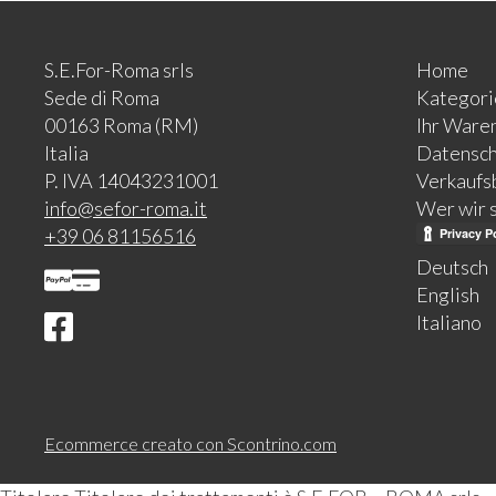
S.E.For-Roma srls
Home
Sede di Roma
Kategori
00163 Roma (RM)
Ihr Ware
Italia
Datensch
P. IVA 14043231001
Verkaufs
info@sefor-roma.it
Wer wir 
+39 06 81156516
Deutsch
English
Italiano
Ecommerce creato con
Scontrino.com