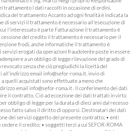
 ha nominato il Sig. Marco Negri proprio Responsabile
 trattamento I dati raccolti in occasione di ordini,
ridica del trattamento Accanto ad ogni finalità è indicata la
 di servizi il trattamento è necessario all'esecuzione di
 cui l'interessato è parte Fatturazione il trattamento è
 cessione del credito il trattamento è necessario per il
enzione frodi, anche informatiche il trattamento è
i servizi erogati da operazioni fraudolente poste in essere
r adempiere a un obbligo di legge rilevazione del grado di
revocato senza che ciò pregiudichi la liceità del
all’indirizzo email info@sefor-roma.it. invio di
 a quelli acquistati sono effettuate a meno che
ndirizzo email info@sefor-roma.it . Il conferimento dei dati
 il contratto. Ciò ad eccezione dei dati trattati in virtù
r obbligo di legge per la durata di dieci anni dal recesso
cesso fatto salvo il diritto di opporsi. Destinatari dei dati
ione dei servizi oggetto del presente contratto; • enti
e cedere il credito; • soggetti terzi a cui SEFOR-ROMA