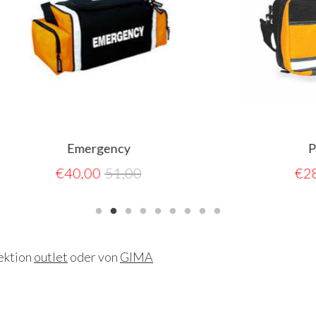
Emergency
Paramedic
€
40,00
51,00
€
28,00
30,0
Sektion
outlet
oder von
GIMA