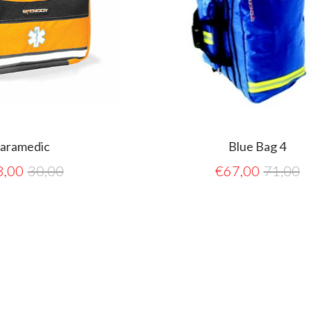
Blue Bag 4
0
€
67,00
71,00