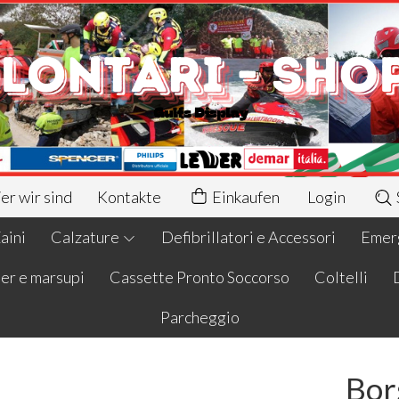
r wir sind
Kontakte
Einkaufen
Login
aini
Calzature
Defibrillatori e Accessori
Emerg
er e marsupi
Cassette Pronto Soccorso
Coltelli
Parcheggio
Bor