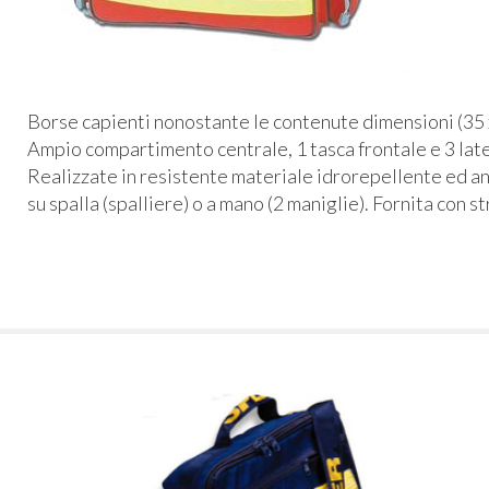
Borse capienti nonostante le contenute dimensioni (35 x
Ampio compartimento centrale, 1 tasca frontale e 3 late
Realizzate in resistente materiale idrorepellente ed a
su spalla (spalliere) o a mano (2 maniglie). Fornita con s