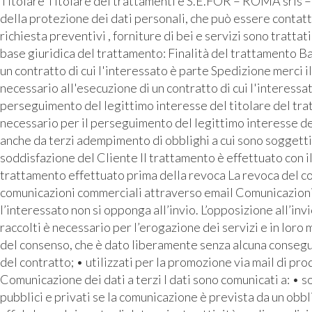
Titolare Titolare dei trattamenti è S.E.FOR – ROMA srls 
della protezione dei dati personali, che può essere contattat
richiesta preventivi , forniture di bei e servizi sono tratta
base giuridica del trattamento: Finalità del trattamento Ba
un contratto di cui l'interessato è parte Spedizione merci i
necessario all'esecuzione di un contratto di cui l'interess
perseguimento del legittimo interesse del titolare del tra
necessario per il perseguimento del legittimo interesse de
anche da terzi adempimento di obblighi a cui sono soggetti 
soddisfazione del Cliente Il trattamento è effettuato con i
trattamento effettuato prima della revoca La revoca del con
comunicazioni commerciali attraverso email Comunicazioni pu
l’interessato non si opponga all’invio. L’opposizione all’inv
raccolti è necessario per l’erogazione dei servizi e in loro
del consenso, che è dato liberamente senza alcuna conseguen
del contratto; • utilizzati per la promozione via mail di prod
Comunicazione dei dati a terzi I dati sono comunicati a: • 
pubblici e privati se la comunicazione è prevista da un o