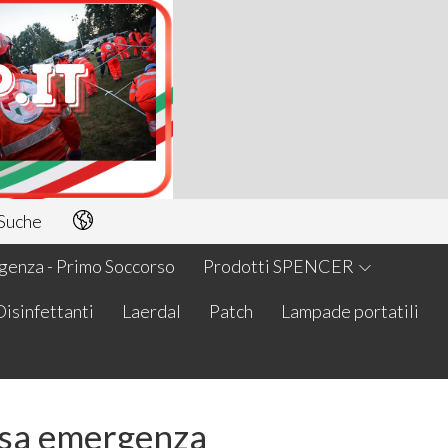
Suche
enza - Primo Soccorso
Prodotti SPENCER
Disinfettanti
Laerdal
Patch
Lampade portatili
sa emergenza