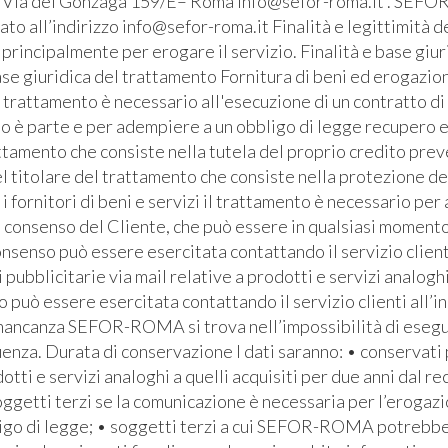
– Via dei Gonzaga 159/E– Roma info@sefor-roma.it . SEFOR
o all’indirizzo info@sefor-roma.it Finalità e legittimità del
ti principalmente per erogare il servizio. Finalità e base giu
se giuridica del trattamento Fornitura di beni ed erogazione
l trattamento è necessario all'esecuzione di un contratto di
ato è parte e per adempiere a un obbligo di legge recupero e
ttamento che consiste nella tutela del proprio credito prev
l titolare del trattamento che consiste nella protezione de
i fornitori di beni e servizi il trattamento è necessario pe
l consenso del Cliente, che può essere in qualsiasi momento 
senso può essere esercitata contattando il servizio clienti 
bblicitarie via mail relative a prodotti e servizi analoghi
io può essere esercitata contattando il servizio clienti all’i
 mancanza SEFOR-ROMA si trova nell’impossibilità di eseguire
za. Durata di conservazione I dati saranno: • conservati pe
otti e servizi analoghi a quelli acquisiti per due anni dal re
soggetti terzi se la comunicazione è necessaria per l’erogaz
bbligo di legge; • soggetti terzi a cui SEFOR-ROMA potrebb