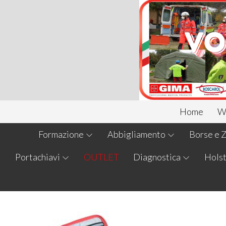
Home
We
Formazione
Abbigliamento
Borse e Z
Portachiavi
OUTLET
Diagnostica
Holst