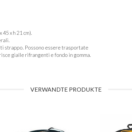
 45 x h 21 cm).
rali.
nti strappo. Possono essere trasportate
trisce gialle rifrangenti e fondo in gomma.
VERWANDTE PRODUKTE