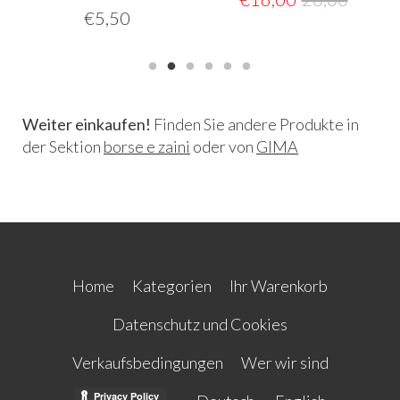
€
5,50
Weiter einkaufen!
Finden Sie andere Produkte in
der Sektion
borse e zaini
oder von
GIMA
Home
Kategorien
Ihr Warenkorb
Datenschutz und Cookies
Verkaufsbedingungen
Wer wir sind