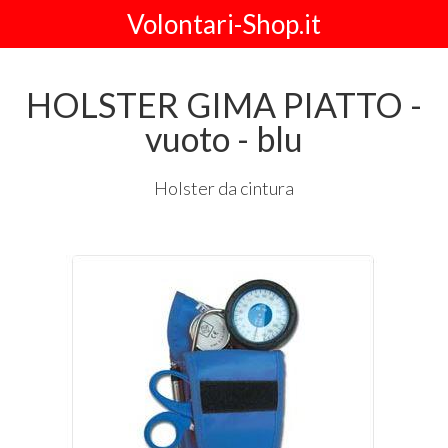
Volontari-Shop.it
HOLSTER GIMA PIATTO -
vuoto - blu
Holster da cintura