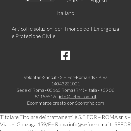
Deutsch
English
Italiano
Articoli e soluzioni per il mondo dell'Emergenza
e Protezione Civile
Volontari-Shop.it - S.E.For-Roma srls - P.Iva
14043231001
Sede di Roma - 00163 Roma (RM) - Italia - +39 06
81156516 -
info@sefor-roma.it
Ecommerce creato con
Scontrino.com
Titolare Titolare dei trattamenti è S.E.FOR – ROMA srls –
Via dei Gonzaga 159/E– Roma info@sefor-roma.it . SEFOR