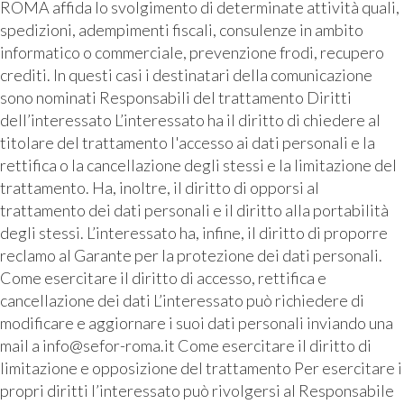
ROMA affida lo svolgimento di determinate attività quali,
spedizioni, adempimenti fiscali, consulenze in ambito
informatico o commerciale, prevenzione frodi, recupero
crediti. In questi casi i destinatari della comunicazione
sono nominati Responsabili del trattamento Diritti
dell’interessato L’interessato ha il diritto di chiedere al
titolare del trattamento l'accesso ai dati personali e la
rettifica o la cancellazione degli stessi e la limitazione del
trattamento. Ha, inoltre, il diritto di opporsi al
trattamento dei dati personali e il diritto alla portabilità
degli stessi. L’interessato ha, infine, il diritto di proporre
reclamo al Garante per la protezione dei dati personali.
Come esercitare il diritto di accesso, rettifica e
cancellazione dei dati L’interessato può richiedere di
modificare e aggiornare i suoi dati personali inviando una
mail a info@sefor-roma.it Come esercitare il diritto di
limitazione e opposizione del trattamento Per esercitare i
propri diritti l’interessato può rivolgersi al Responsabile