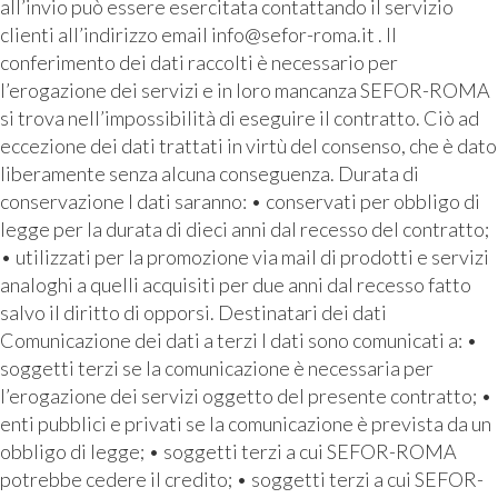
all’invio può essere esercitata contattando il servizio
clienti all’indirizzo email info@sefor-roma.it . Il
conferimento dei dati raccolti è necessario per
l’erogazione dei servizi e in loro mancanza SEFOR-ROMA
si trova nell’impossibilità di eseguire il contratto. Ciò ad
eccezione dei dati trattati in virtù del consenso, che è dato
liberamente senza alcuna conseguenza. Durata di
conservazione I dati saranno: • conservati per obbligo di
legge per la durata di dieci anni dal recesso del contratto;
• utilizzati per la promozione via mail di prodotti e servizi
analoghi a quelli acquisiti per due anni dal recesso fatto
salvo il diritto di opporsi. Destinatari dei dati
Comunicazione dei dati a terzi I dati sono comunicati a: •
soggetti terzi se la comunicazione è necessaria per
l’erogazione dei servizi oggetto del presente contratto; •
enti pubblici e privati se la comunicazione è prevista da un
obbligo di legge; • soggetti terzi a cui SEFOR-ROMA
potrebbe cedere il credito; • soggetti terzi a cui SEFOR-