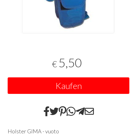
5,50
€
Kaufen
Holster GIMA - vuoto