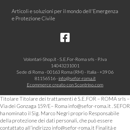
Articoli e soluzioni per il mondo dell'Emergenza
e Protezione Civile
Volontari-Shop.it - S.E.For-Roma srls - P.Iva
14043231001
Sede di Roma - 00163 Roma (RM) - Italia - +39 06
81156516 -
info@sefor-roma.it
Ecommerce creato con
Scontrino.com
Titolare Titolare dei trattamenti è S.E.FOR – ROMA srls –
Via dei Gonzaga 159/E– Roma info@sefor-roma.it . SEFOR
ha nominato il Sig. Marco Negri proprio Responsabile
della protezione dei dati personali, che può essere
contattato all’indirizzo info@sefor-roma.it Finalità e