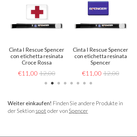
r
Cinta I Rescue Spencer
Cinta I Rescue Spencer
con etichetta resinata
con etichetta resinata
Croce Rossa
Spencer
€
11,00
12,00
€
11,00
12,00
Weiter einkaufen!
Finden Sie andere Produkte in
der Sektion
spot
oder von
Spencer