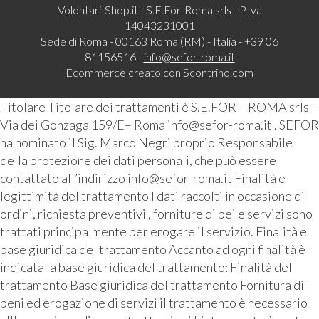
Volontari-Shop.it - S.E.For-Roma srls - P.Iva
14043231001
Sede di Roma - 00163 Roma (RM) - Italia - +39 06
81156516 -
info@sefor-roma.it
Ecommerce creato con
Scontrino.com
Titolare Titolare dei trattamenti è S.E.FOR – ROMA srls –
Via dei Gonzaga 159/E– Roma info@sefor-roma.it . SEFOR
ha nominato il Sig. Marco Negri proprio Responsabile
della protezione dei dati personali, che può essere
contattato all’indirizzo info@sefor-roma.it Finalità e
legittimità del trattamento I dati raccolti in occasione di
ordini, richiesta preventivi , forniture di bei e servizi sono
trattati principalmente per erogare il servizio. Finalità e
base giuridica del trattamento Accanto ad ogni finalità è
indicata la base giuridica del trattamento: Finalità del
trattamento Base giuridica del trattamento Fornitura di
beni ed erogazione di servizi il trattamento è necessario