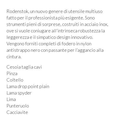
Rodenstok, un nuovo genere di utensile multiuso
fatto per il professionista più esigente. Sono
strumenti pieni di sorprese, costruiti in acciaio inox,
ove si vuole coniugare all’intrinseca robustezza la
leggerezza e il simpatico design innovativo.
Vengono forniti completi di fodero in nylon
antistrappo nero con passante per l’aggancio alla
cintura.
Cesoia taglia cavi
Pinza
Coltello
Lama drop point plain
Lama spyder
Lima
Punteruolo
Cacciavite