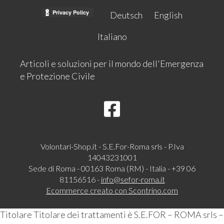
Deutsch
English
Italiano
Articoli e soluzioni per il mondo dell'Emergenza
e Protezione Civile
Volontari-Shop.it - S.E.For-Roma srls - P.Iva
14043231001
Sede di Roma - 00163 Roma (RM) - Italia - +39 06
81156516 -
info@sefor-roma.it
Ecommerce creato con
Scontrino.com
Titolare Titolare dei trattamenti è S.E.FOR – ROMA srls –