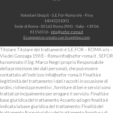
Volontari-Shop.it - S.E.For-Roma srls - P.Iva
14043231001
Sede di Roma - 00163 Roma (RM) - Italia - +39 06
81156516 -
info@sefor-roma.it
Ecommerce creato con
Scontrino.com
Titolare Titolare dei trattamenti è S.E.FOR – ROMA srls –
Via dei Gonzaga 159/E– Roma info@sefor-roma.it . SEFOR
ha nominato il Sig. Marco Negri proprio Responsabile
della protezione dei dati personali, che può essere
contattato all’indirizzo info@sefor-roma.it Finalità e
legittimità del trattamento I dati raccolti in occasione di
ordini, richiesta preventivi , forniture di bei e servizi sono
trattati principalmente per erogare il servizio. Finalità e
base giuridica del trattamento Accanto ad ogni finalità è
indicata la base giuridica del trattamento: Finalità del
trattamento Base giuridica del trattamento Fornitura di