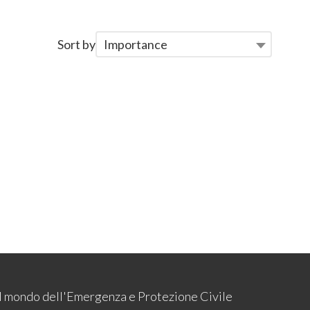
Sort by
Importance
 il mondo dell'Emergenza e Protezione Civile