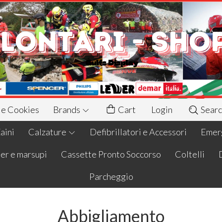
 e Cookies
Brands
Cart
Login
Searc
aini
Calzature
Defibrillatori e Accessori
Emerg
er e marsupi
Cassette Pronto Soccorso
Coltelli
Parcheggio
Abbigliamento