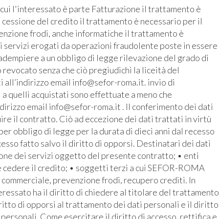
 cui l'interessato è parte Fatturazione il trattamento è
 cessione del credito il trattamento è necessario per il
enzione frodi, anche informatiche il trattamento è
i servizi erogati da operazioni fraudolente poste in essere
r adempiere a un obbligo di legge rilevazione del grado di
revocato senza che ciò pregiudichi la liceità del
all’indirizzo email info@sefor-roma.it. invio di
 a quelli acquistati sono effettuate a meno che
ndirizzo email info@sefor-roma.it . Il conferimento dei dati
 il contratto. Ciò ad eccezione dei dati trattati in virtù
r obbligo di legge per la durata di dieci anni dal recesso
cesso fatto salvo il diritto di opporsi. Destinatari dei dati
ione dei servizi oggetto del presente contratto; • enti
e cedere il credito; • soggetti terzi a cui SEFOR-ROMA
o commerciale, prevenzione frodi, recupero crediti. In
ressato ha il diritto di chiedere al titolare del trattamento
iritto di opporsi al trattamento dei dati personali e il diritto
 personali. Come esercitare il diritto di accesso, rettifica e