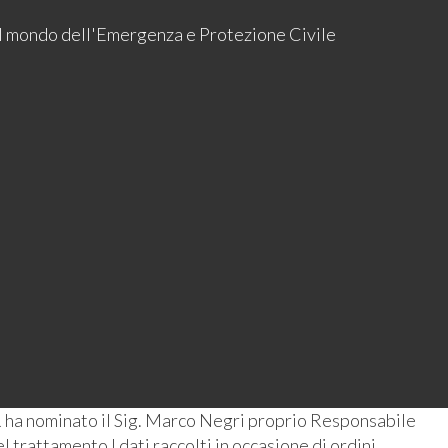
 il mondo dell'Emergenza e Protezione Civile
 ha nominato il Sig. Marco Negri proprio Responsabile
 trattamento I dati raccolti in occasione di ordini,