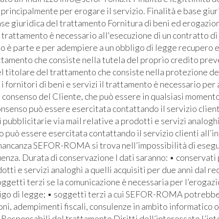
ti principalmente per erogare il servizio. Finalità e base giu
se giuridica del trattamento Fornitura di beni ed erogazione
l trattamento è necessario all'esecuzione di un contratto di
ato è parte e per adempiere a un obbligo di legge recupero e
ttamento che consiste nella tutela del proprio credito prev
l titolare del trattamento che consiste nella protezione de
i fornitori di beni e servizi il trattamento è necessario pe
l consenso del Cliente, che può essere in qualsiasi momento 
senso può essere esercitata contattando il servizio clienti 
bblicitarie via mail relative a prodotti e servizi analoghi
io può essere esercitata contattando il servizio clienti all’i
 mancanza SEFOR-ROMA si trova nell’impossibilità di eseguire
za. Durata di conservazione I dati saranno: • conservati pe
otti e servizi analoghi a quelli acquisiti per due anni dal re
soggetti terzi se la comunicazione è necessaria per l’erogaz
bbligo di legge; • soggetti terzi a cui SEFOR-ROMA potrebb
ioni, adempimenti fiscali, consulenze in ambito informatico 
Responsabili del trattamento Diritti dell’interessato L’inte