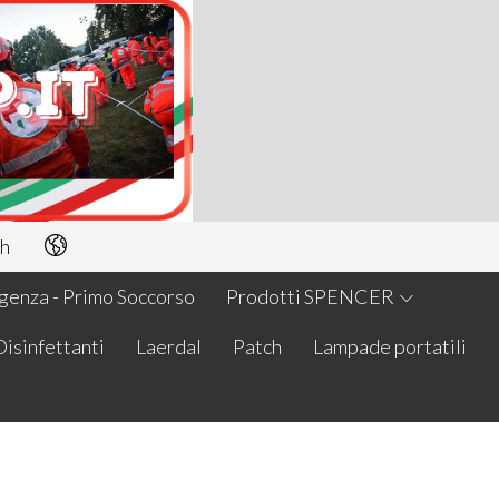
h
enza - Primo Soccorso
Prodotti SPENCER
Disinfettanti
Laerdal
Patch
Lampade portatili