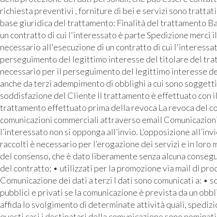
richiesta preventivi , forniture di bei e servizi sono tratta
base giuridica del trattamento: Finalità del trattamento Ba
un contratto di cui l'interessato è parte Spedizione merci i
necessario all'esecuzione di un contratto di cui l'interess
perseguimento del legittimo interesse del titolare del tra
necessario per il perseguimento del legittimo interesse de
anche da terzi adempimento di obblighi a cui sono soggetti 
soddisfazione del Cliente Il trattamento è effettuato con i
trattamento effettuato prima della revoca La revoca del con
comunicazioni commerciali attraverso email Comunicazioni pu
l’interessato non si opponga all’invio. L’opposizione all’inv
raccolti è necessario per l’erogazione dei servizi e in loro
del consenso, che è dato liberamente senza alcuna conseguen
del contratto; • utilizzati per la promozione via mail di prod
Comunicazione dei dati a terzi I dati sono comunicati a: • 
pubblici e privati se la comunicazione è prevista da un o
affida lo svolgimento di determinate attività quali, spediz
questi casi i destinatari della comunicazione sono nominati 