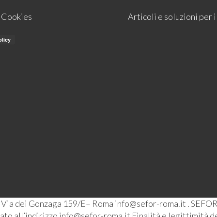
e Cookies
Articoli e soluzioni per
– Via dei Gonzaga 159/E– Roma info@sefor-roma.it . SEFOR
o all’indirizzo info@sefor-roma.it Finalità e legittimità del