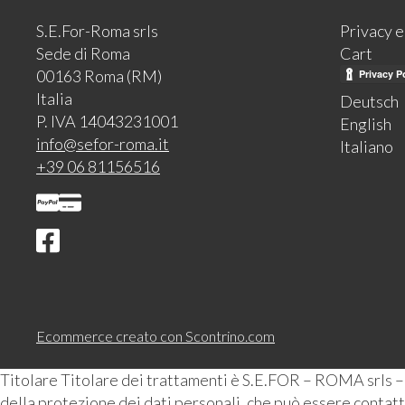
S.E.For-Roma srls
Privacy 
Sede di Roma
Cart
00163 Roma (RM)
Italia
Deutsch
P. IVA 14043231001
English
info@sefor-roma.it
Italiano
+39 06 81156516
Ecommerce creato con
Scontrino.com
Titolare Titolare dei trattamenti è S.E.FOR – ROMA srls 
della protezione dei dati personali, che può essere contattat