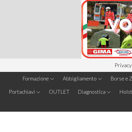
Privacy
Formazione
Abbigliamento
Borse e Z
Portachiavi
OUTLET
Diagnostica
Holst