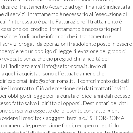
ridica del trattamento Accanto ad ogni finalità è indicata la
 di servizi il trattamento è necessario all'esecuzione di
 cui l'interessato è parte Fatturazione il trattamento è
 cessione del credito il trattamento è necessario per il
enzione frodi, anche informatiche il trattamento è
i servizi erogati da operazioni fraudolente poste in essere
r adempiere a un obbligo di legge rilevazione del grado di
revocato senza che ciò pregiudichi la liceità del
all’indirizzo email info@sefor-roma.it. invio di
 a quelli acquistati sono effettuate a meno che
ndirizzo email info@sefor-roma.it . Il conferimento dei dati
 il contratto. Ciò ad eccezione dei dati trattati in virtù
r obbligo di legge per la durata di dieci anni dal recesso
cesso fatto salvo il diritto di opporsi. Destinatari dei dati
ione dei servizi oggetto del presente contratto; • enti
e cedere il credito; • soggetti terzi a cui SEFOR-ROMA
o commerciale, prevenzione frodi, recupero crediti. In
ressato ha il diritto di chiedere al titolare del trattamento