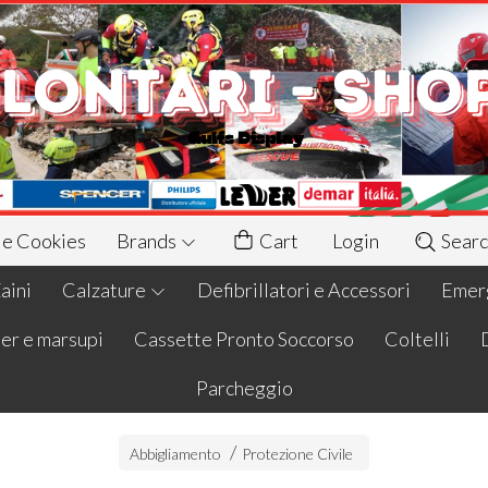
 e Cookies
Brands
Cart
Login
Searc
aini
Calzature
Defibrillatori e Accessori
Emerg
er e marsupi
Cassette Pronto Soccorso
Coltelli
Parcheggio
Abbigliamento
Protezione Civile