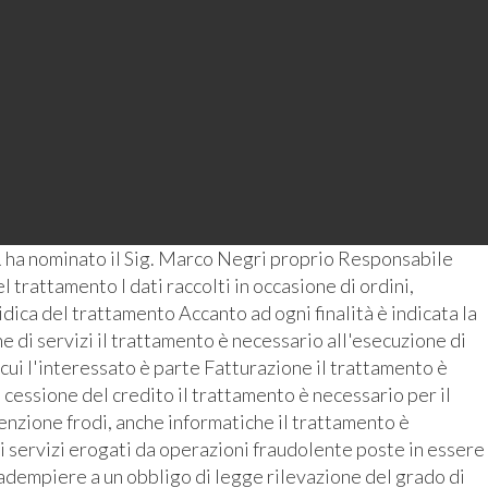
 ha nominato il Sig. Marco Negri proprio Responsabile
 trattamento I dati raccolti in occasione di ordini,
ridica del trattamento Accanto ad ogni finalità è indicata la
 di servizi il trattamento è necessario all'esecuzione di
 cui l'interessato è parte Fatturazione il trattamento è
 cessione del credito il trattamento è necessario per il
enzione frodi, anche informatiche il trattamento è
i servizi erogati da operazioni fraudolente poste in essere
r adempiere a un obbligo di legge rilevazione del grado di