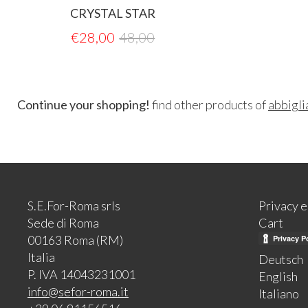
CRYSTAL STAR
€
28,00
48,00
Continue your shopping!
find other products of
abbigl
S.E.For-Roma srls
Privacy 
Sede di Roma
Cart
00163 Roma (RM)
Italia
Deutsch
P. IVA 14043231001
English
info@sefor-roma.it
Italiano