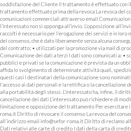
soddisfazione del Cliente Il trattamento è effettuato con i
trattamento effettuato prima della revoca La revoca del con
comunicazioni commerciali attraverso email Comunicazioni pu
l’interessato non si opponga all’invio. L’opposizione all’inv
raccolti è necessario per l’erogazione dei servizi e in loro
del consenso, che è dato liberamente senza alcuna conseguen
del contratto; • utilizzati per la promozione via mail di prod
Comunicazione dei dati a terzi I dati sono comunicati a: • 
pubblici e privati se la comunicazione è prevista da un o
affida lo svolgimento di determinate attività quali, spediz
questi casi i destinatari della comunicazione sono nominati 
l'accesso ai dati personali e la rettifica o la cancellazione d
alla portabilità degli stessi. L’interessato ha, infine, il di
cancellazione dei dati L’interessato può richiedere di modif
limitazione e opposizione del trattamento Per esercitare i p
roma.it Diritto di revocare il consenso La revoca del consen
all’indirizzo email info@sefor-roma.it Diritto di reclamo a
Dati relativi alle carte di credito I dati della carta di cre