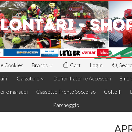
 e Cookies
Brands
Cart
Login
Searc
aini
Calzature
Defibrillatori e Accessori
Emerg
er e marsupi
Cassette Pronto Soccorso
Coltelli
Parcheggio
AP