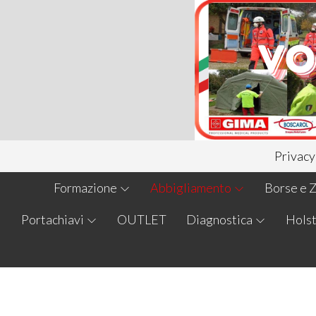
Privacy
Formazione
Abbigliamento
Borse e Z
Portachiavi
OUTLET
Diagnostica
Holst