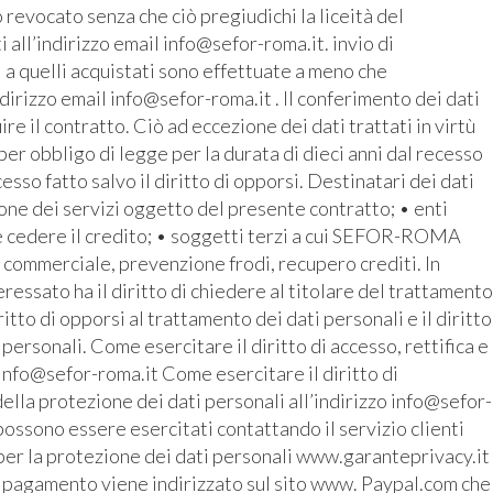
revocato senza che ciò pregiudichi la liceità del
all’indirizzo email info@sefor-roma.it. invio di
 a quelli acquistati sono effettuate a meno che
ndirizzo email info@sefor-roma.it . Il conferimento dei dati
 il contratto. Ciò ad eccezione dei dati trattati in virtù
r obbligo di legge per la durata di dieci anni dal recesso
cesso fatto salvo il diritto di opporsi. Destinatari dei dati
ione dei servizi oggetto del presente contratto; • enti
e cedere il credito; • soggetti terzi a cui SEFOR-ROMA
o commerciale, prevenzione frodi, recupero crediti. In
ressato ha il diritto di chiedere al titolare del trattamento
iritto di opporsi al trattamento dei dati personali e il diritto
 personali. Come esercitare il diritto di accesso, rettifica e
 info@sefor-roma.it Come esercitare il diritto di
ella protezione dei dati personali all’indirizzo info@sefor-
possono essere esercitati contattando il servizio clienti
 per la protezione dei dati personali www.garanteprivacy.it
o del pagamento viene indirizzato sul sito www. Paypal.com che