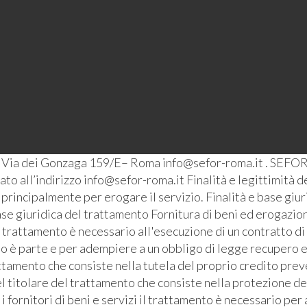
– Via dei Gonzaga 159/E– Roma info@sefor-roma.it . SEFOR
o all’indirizzo info@sefor-roma.it Finalità e legittimità del
ti principalmente per erogare il servizio. Finalità e base giu
se giuridica del trattamento Fornitura di beni ed erogazione
l trattamento è necessario all'esecuzione di un contratto di
ato è parte e per adempiere a un obbligo di legge recupero e
ttamento che consiste nella tutela del proprio credito prev
l titolare del trattamento che consiste nella protezione de
i fornitori di beni e servizi il trattamento è necessario pe