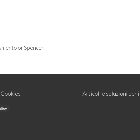
iamento
or
Spencer
e Cookies
Articoli e soluzioni per