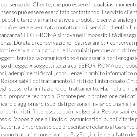
l consenso del Cliente, che può essere in qualsiasi momento 
senso può essere esercitata contattando il servizio clienti 
bblicitarie via mail relative a prodotti e servizi analoghi
io può essere esercitata contattando il servizio clienti all’i
 mancanza SEFOR-ROMA si trova nell’impossibilità di eseguire
za. Durata di conservazione I dati saranno: • conservati pe
otti e servizi analoghi a quelli acquisiti per due anni dal re
soggetti terzi se la comunicazione è necessaria per l’erogaz
bbligo di legge; • soggetti terzi a cui SEFOR-ROMA potrebb
ioni, adempimenti fiscali, consulenze in ambito informatico 
Responsabili del trattamento Diritti dell’interessato L’inte
egli stessi e la limitazione del trattamento. Ha, inoltre, il d
ritto di proporre reclamo al Garante per la protezione dei dati
icare e aggiornare i suoi dati personali inviando una mail a
ropri diritti l’interessato può rivolgersi al Responsabile d
so o l’opposizione all’invio di comunicazioni pubblicitarie 
ll’autorità L’interessato può presentare reclamo al Garante
dito sono trattati e conservati da PayPal , il cliente all’att