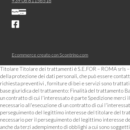
+39 06 81156516
Ecommerce creato con
Scontrino.com
Titolare Titolare dei trattamenti è S.E.FOR – ROMA srls 
della protezione dei dati personali, che può essere contattat
richiesta preventivi , forniture di bei e servizi sono tratta
base giuridica del trattamento: Finalità del trattamento Ba
un contratto di cui l'interessato è parte Spedizione merci i
necessario all'esecuzione di un contratto di cui l'interess
perseguimento del legittimo interesse del titolare del tra
necessario per il perseguimento del legittimo interesse de
anche da terzi adempimento di obblighi a cui sono soggetti 