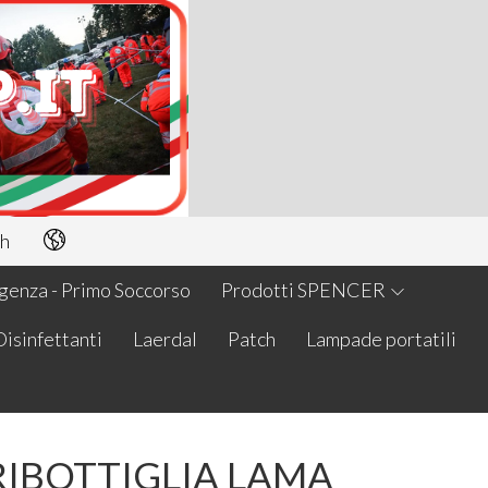
h
enza - Primo Soccorso
Prodotti SPENCER
Disinfettanti
Laerdal
Patch
Lampade portatili
RIBOTTIGLIA LAMA