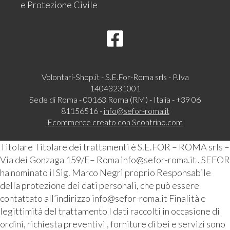
e Protezione Civile
Volontari-Shop.it - S.E.For-Roma srls - P.Iva
14043231001
Sede di Roma - 00163 Roma (RM) - Italia - +39 06
81156516 -
info@sefor-roma.it
Ecommerce creato con
Scontrino.com
Titolare Titolare dei trattamenti è S.E.FOR – ROMA srls –
Via dei Gonzaga 159/E– Roma info@sefor-roma.it . SEFOR
ha nominato il Sig. Marco Negri proprio Responsabile
della protezione dei dati personali, che può essere
contattato all’indirizzo info@sefor-roma.it Finalità e
legittimità del trattamento I dati raccolti in occasione di
ordini, richiesta preventivi , forniture di bei e servizi sono