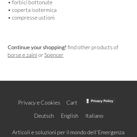
• forbici bottonute
• coperta isotermica
• compresse ustioni
Continue your shopping!
find other products of
borse e zaini
or
Spencer
Privacy e Cookies
Cart
Deutsch
English
Italiano
Articoli e soluzioni per il mondo dell'Emergenza