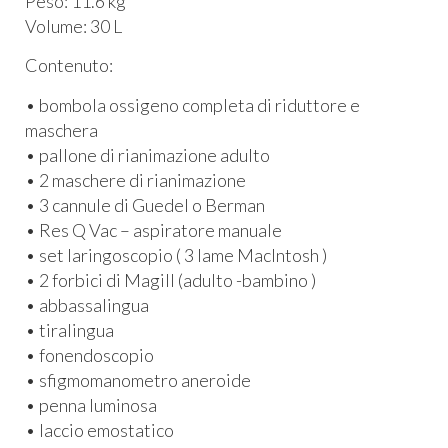
Peso: 11.6 kg
Volume: 30 L
Contenuto:
• bombola ossigeno completa di riduttore e
maschera
• pallone di rianimazione adulto
• 2 maschere di rianimazione
• 3 cannule di Guedel o Berman
• Res Q Vac – aspiratore manuale
• set laringoscopio ( 3 lame MacIntosh )
• 2 forbici di Magill (adulto -bambino )
• abbassalingua
• tiralingua
• fonendoscopio
• sfigmomanometro aneroide
• penna luminosa
• laccio emostatico