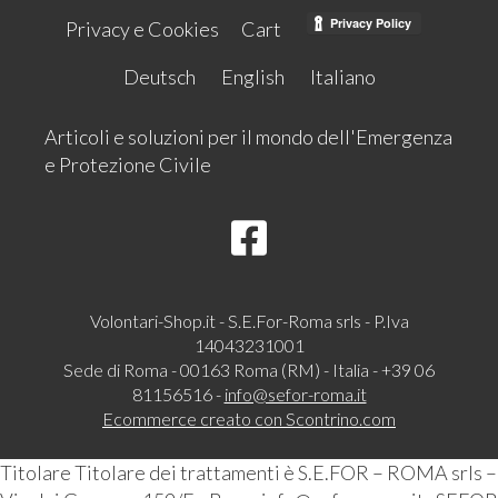
Privacy e Cookies
Cart
Deutsch
English
Italiano
Articoli e soluzioni per il mondo dell'Emergenza
e Protezione Civile
Volontari-Shop.it - S.E.For-Roma srls - P.Iva
14043231001
Sede di Roma - 00163 Roma (RM) - Italia - +39 06
81156516 -
info@sefor-roma.it
Ecommerce creato con
Scontrino.com
Titolare Titolare dei trattamenti è S.E.FOR – ROMA srls –