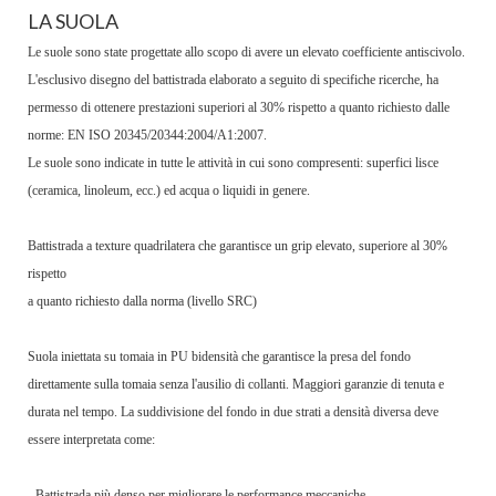
LA SUOLA
Le suole sono state progettate allo scopo di avere un elevato coefficiente antiscivolo.
L'esclusivo disegno del battistrada elaborato a seguito di specifiche ricerche, ha
permesso di ottenere prestazioni superiori al 30% rispetto a quanto richiesto dalle
norme: EN ISO 20345/20344:2004/A1:2007.
Le suole sono indicate in tutte le attività in cui sono compresenti: superfici lisce
(ceramica, linoleum, ecc.) ed acqua o liquidi in genere.
Battistrada a texture quadrilatera che garantisce un grip elevato, superiore al 30%
rispetto
a quanto richiesto dalla norma (livello SRC)
Suola iniettata su tomaia in PU bidensità che garantisce la presa del fondo
direttamente sulla tomaia senza l'ausilio di collanti. Maggiori garanzie di tenuta e
durata nel tempo. La suddivisione del fondo in due strati a densità diversa deve
essere interpretata come:
- Battistrada più denso per migliorare le performance meccaniche.