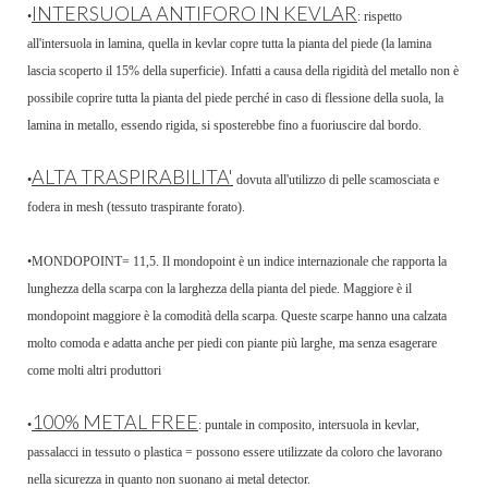
INTERSUOLA ANTIFORO IN KEVLAR
•
: rispetto
all'intersuola in lamina, quella in kevlar copre tutta la pianta del piede (la lamina
lascia scoperto il 15% della superficie). Infatti a causa della rigidità del metallo non è
possibile coprire tutta la pianta del piede perché in caso di flessione della suola, la
lamina in metallo, essendo rigida, si sposterebbe fino a fuoriuscire dal bordo.
ALTA TRASPIRABILITA'
•
dovuta all'utilizzo di pelle scamosciata e
fodera in mesh (tessuto traspirante forato).
•MONDOPOINT= 11,5. Il mondopoint è un indice internazionale che rapporta la
lunghezza della scarpa con la larghezza della pianta del piede. Maggiore è il
mondopoint maggiore è la comodità della scarpa. Queste scarpe hanno una calzata
molto comoda e adatta anche per piedi con piante più larghe, ma senza esagerare
come molti altri produttori
100% METAL FREE
•
: puntale in composito, intersuola in kevlar,
passalacci in tessuto o plastica = possono essere utilizzate da coloro che lavorano
nella sicurezza in quanto non suonano ai metal detector.