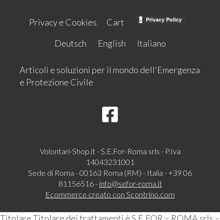
Privacy e Cookies
Cart
Deutsch
English
Italiano
Articoli e soluzioni per il mondo dell'Emergenza
e Protezione Civile
Volontari-Shop.it - S.E.For-Roma srls - P.Iva
14043231001
Sede di Roma - 00163 Roma (RM) - Italia - +39 06
81156516 -
info@sefor-roma.it
Ecommerce creato con
Scontrino.com
Titolare Titolare dei trattamenti è S.E.FOR – ROMA srls –