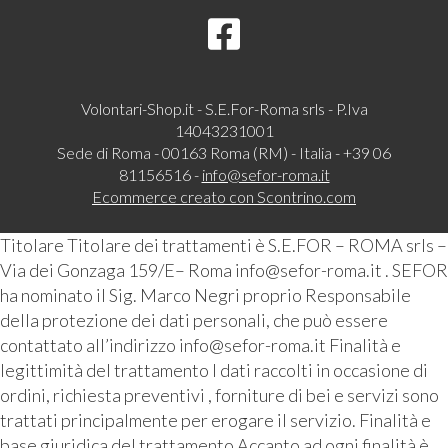
Volontari-Shop.it - S.E.For-Roma srls - P.Iva
14043231001
Sede di Roma - 00163 Roma (RM) - Italia - +39 06
81156516 -
info@sefor-roma.it
Ecommerce creato con
Scontrino.com
Titolare Titolare dei trattamenti è S.E.FOR – ROMA srls –
Via dei Gonzaga 159/E– Roma info@sefor-roma.it . SEFOR
ha nominato il Sig. Marco Negri proprio Responsabile
della protezione dei dati personali, che può essere
contattato all’indirizzo info@sefor-roma.it Finalità e
legittimità del trattamento I dati raccolti in occasione di
ordini, richiesta preventivi , forniture di bei e servizi sono
trattati principalmente per erogare il servizio. Finalità e
base giuridica del trattamento Accanto ad ogni finalità è