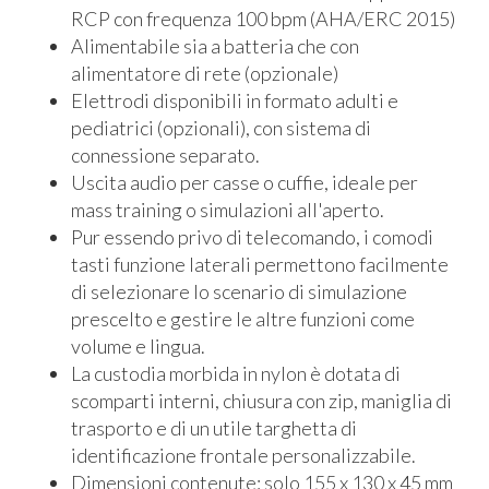
RCP con frequenza 100 bpm (AHA/ERC 2015)
Alimentabile sia a batteria che con
alimentatore di rete (opzionale)
Elettrodi disponibili in formato adulti e
pediatrici (opzionali), con sistema di
connessione separato.
Uscita audio per casse o cuffie, ideale per
mass training o simulazioni all'aperto.
Pur essendo privo di telecomando, i comodi
tasti funzione laterali permettono facilmente
di selezionare lo scenario di simulazione
prescelto e gestire le altre funzioni come
volume e lingua.
La custodia morbida in nylon è dotata di
scomparti interni, chiusura con zip, maniglia di
trasporto e di un utile targhetta di
identificazione frontale personalizzabile.
Dimensioni contenute: solo 155 x 130 x 45 mm