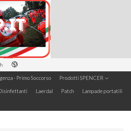
h
enza - Primo Soccorso
Prodotti SPENCER
Disinfettanti
Laerdal
Patch
Lampade portatili