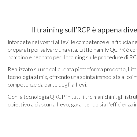
Il training sull’RCP è appena di
Infondete nei vostri allievi le competenze e la fiducia n
preparati per salvare una vita. Little Family QCPR è co
bambino e neonato per il training sulle procedure di RC
Realizzato su una collaudata piattaforma prodotto, Li
tecnologia al mix, offrendo una spinta immediata al coin
competenze da parte degli allievi.
Con la tecnologia QRCP in tutti i tre manichini, gli istr
obiettivo a ciascun allievo, garantendo sia l'efficienza in