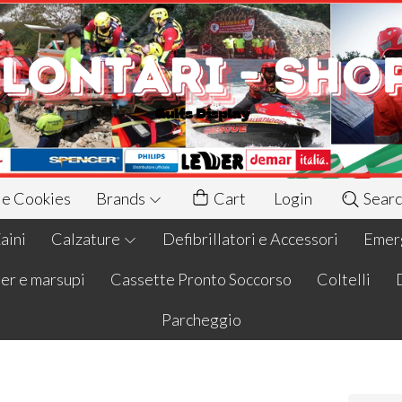
 e Cookies
Brands
Cart
Login
Searc
aini
Calzature
Defibrillatori e Accessori
Emerg
er e marsupi
Cassette Pronto Soccorso
Coltelli
Parcheggio