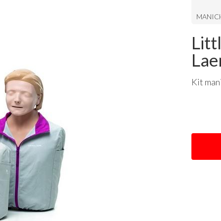
MANICH
Lit
Lae
Kit man