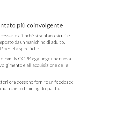
ventato più coinvolgente
ecessarie affinché si sentano sicuri e
mposto da un manichino di adulto,
P per età specifiche.
ttle Family QCPR aggiunge una nuova
volgimento e all'acquisizione delle
uttori ora possono fornire un feedback
 aula che un training di qualità.