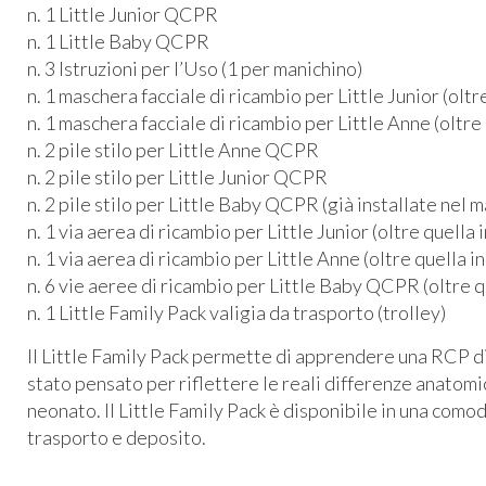
n. 1 Little Junior
QCPR
n. 1 Little Baby
QCPR
n. 3 Istruzioni per l’Uso (1 per manichino)
n. 1 maschera facciale di ricambio per Little Junior (olt
n. 1 maschera facciale di ricambio per Little Anne (oltre
n. 2 pile stilo per Little Anne
QCPR
n. 2 pile stilo per Little Junior
QCPR
n. 2 pile stilo per Little Baby
QCPR
(già installate nel 
n. 1 via aerea di ricambio per Little Junior (oltre quella
n. 1 via aerea di ricambio per Little Anne (oltre quella 
n. 6 vie aeree di ricambio per Little Baby
QCPR
(oltre q
n. 1 Little Family Pack valigia da trasporto (trolley)
Il Little Family Pack permette di apprendere una
RCP
d
stato pensato per riflettere le reali differenze anatomi
neonato. Il Little Family Pack è disponibile in una comod
trasporto e deposito.