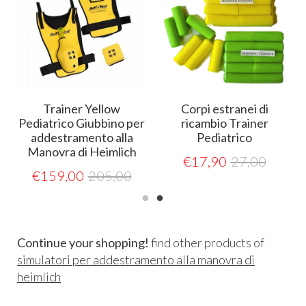
Trainer Yellow
Corpi estranei di
a
Pediatrico Giubbino per
ricambio Trainer
addestramento alla
Pediatrico
Manovra di Heimlich
€
17,90
27,00
€
159,00
205,00
Continue your shopping!
find other products of
simulatori per addestramento alla manovra di
heimlich