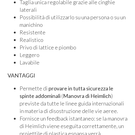
Taglia unica regolabile grazie alle cinghie
laterali
Possibilità di utilizzarlo su una persona o su un
manichino
Resistente
Realistico
Privo di lattice e piombo
Leggero
Lavabile
VANTAGGI
Permette di
provare in tutta sicurezza le
spinte addominali
(
Manovra di Heimlich
)
previste da tutte le linee guida internazionali
in materia di disostruzione delle vie aeree.
Fornisce un feedback istantaneo: se la manovra
di Heimlich viene eseguita correttamente, un
proiettile di plastica espansa verrà