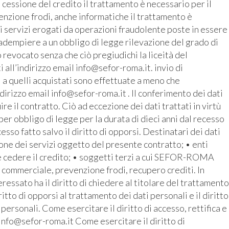
 cessione del credito il trattamento è necessario per il
enzione frodi, anche informatiche il trattamento è
i servizi erogati da operazioni fraudolente poste in essere
r adempiere a un obbligo di legge rilevazione del grado di
revocato senza che ciò pregiudichi la liceità del
all’indirizzo email info@sefor-roma.it. invio di
 a quelli acquistati sono effettuate a meno che
ndirizzo email info@sefor-roma.it . Il conferimento dei dati
 il contratto. Ciò ad eccezione dei dati trattati in virtù
r obbligo di legge per la durata di dieci anni dal recesso
cesso fatto salvo il diritto di opporsi. Destinatari dei dati
ione dei servizi oggetto del presente contratto; • enti
e cedere il credito; • soggetti terzi a cui SEFOR-ROMA
o commerciale, prevenzione frodi, recupero crediti. In
ressato ha il diritto di chiedere al titolare del trattamento
iritto di opporsi al trattamento dei dati personali e il diritto
 personali. Come esercitare il diritto di accesso, rettifica e
 info@sefor-roma.it Come esercitare il diritto di