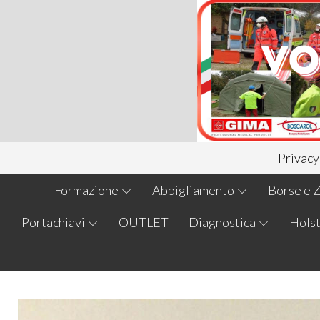
Privacy
Formazione
Abbigliamento
Borse e Z
Portachiavi
OUTLET
Diagnostica
Holst