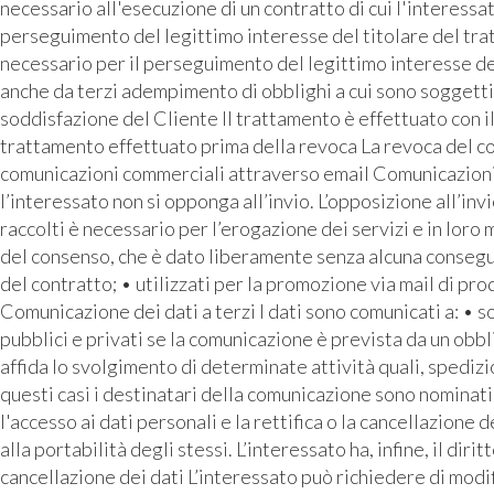
necessario all'esecuzione di un contratto di cui l'interess
perseguimento del legittimo interesse del titolare del tra
necessario per il perseguimento del legittimo interesse de
anche da terzi adempimento di obblighi a cui sono soggetti 
soddisfazione del Cliente Il trattamento è effettuato con i
trattamento effettuato prima della revoca La revoca del con
comunicazioni commerciali attraverso email Comunicazioni pu
l’interessato non si opponga all’invio. L’opposizione all’inv
raccolti è necessario per l’erogazione dei servizi e in loro
del consenso, che è dato liberamente senza alcuna conseguen
del contratto; • utilizzati per la promozione via mail di prod
Comunicazione dei dati a terzi I dati sono comunicati a: • 
pubblici e privati se la comunicazione è prevista da un o
affida lo svolgimento di determinate attività quali, spediz
questi casi i destinatari della comunicazione sono nominati 
l'accesso ai dati personali e la rettifica o la cancellazione d
alla portabilità degli stessi. L’interessato ha, infine, il di
cancellazione dei dati L’interessato può richiedere di modif