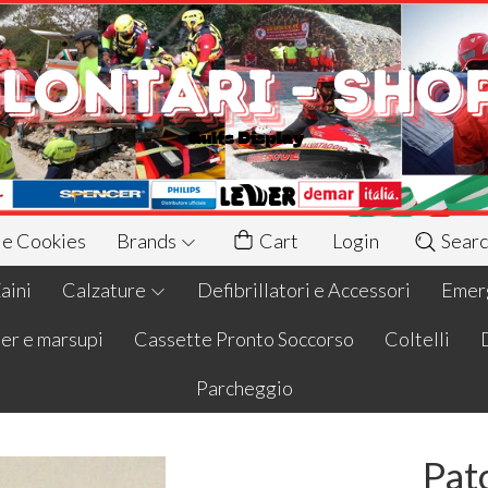
 e Cookies
Brands
Cart
Login
Searc
aini
Calzature
Defibrillatori e Accessori
Emerg
er e marsupi
Cassette Pronto Soccorso
Coltelli
Parcheggio
Pat