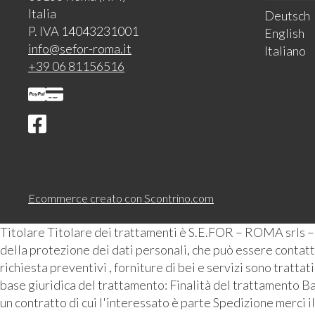
Italia
Deutsch
P. IVA 14043231001
English
info@sefor-roma.it
Italiano
+39 06 81156516
Ecommerce creato con
Scontrino.com
Titolare Titolare dei trattamenti è S.E.FOR – ROMA srls 
della protezione dei dati personali, che può essere contattat
richiesta preventivi , forniture di bei e servizi sono tratta
base giuridica del trattamento: Finalità del trattamento Ba
un contratto di cui l'interessato è parte Spedizione merci i