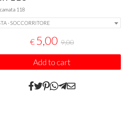
icamata 118
STA - SOCCORRITORE
5,00
€
9,00
Add to cart