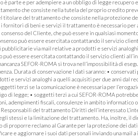
ato è parte e per adempiere a un obbligo di legge recupero e
ttamento che consiste nella tutela del proprio credito prev
l titolare del trattamento che consiste nella protezione de
i fornitori di beni e servizi il trattamento è necessario pe
l consenso del Cliente, che può essere in qualsiasi momento 
senso può essere esercitata contattando il servizio clienti 
bblicitarie via mail relative a prodotti e servizi analoghi
io può essere esercitata contattando il servizio clienti all’i
 mancanza SEFOR-ROMA si trova nell’impossibilità di eseguire
za. Durata di conservazione I dati saranno: • conservati pe
otti e servizi analoghi a quelli acquisiti per due anni dal re
soggetti terzi se la comunicazione è necessaria per l’erogaz
bbligo di legge; • soggetti terzi a cui SEFOR-ROMA potrebb
ioni, adempimenti fiscali, consulenze in ambito informatico 
Responsabili del trattamento Diritti dell’interessato L’inte
egli stessi e la limitazione del trattamento. Ha, inoltre, il d
ritto di proporre reclamo al Garante per la protezione dei dati
icare e aggiornare i suoi dati personali inviando una mail a