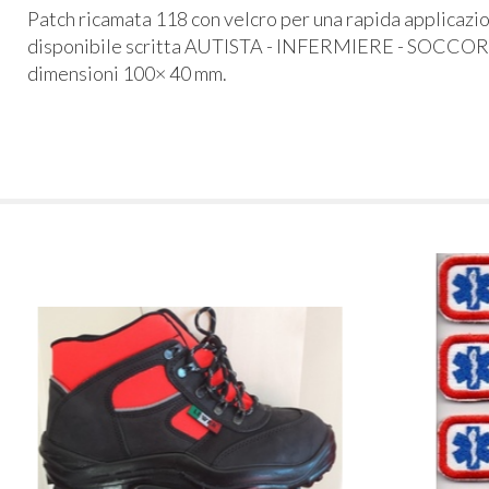
Patch ricamata 118 con velcro per una rapida applicazi
disponibile scritta AUTISTA - INFERMIERE - SOCC
dimensioni 100× 40 mm.