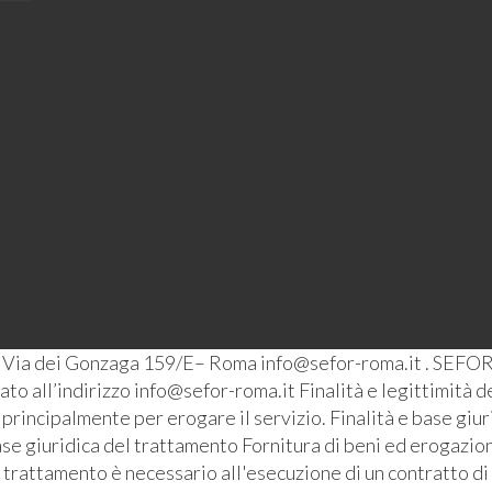
– Via dei Gonzaga 159/E– Roma info@sefor-roma.it . SEFOR
o all’indirizzo info@sefor-roma.it Finalità e legittimità del
ti principalmente per erogare il servizio. Finalità e base giu
se giuridica del trattamento Fornitura di beni ed erogazione
l trattamento è necessario all'esecuzione di un contratto di