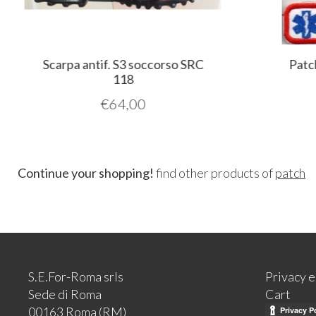
Scarpa antif. S3 soccorso SRC
Patch 
118
€
64,00
Continue your shopping!
find other products of
patch
S.E.For-Roma srls
Privacy 
Sede di Roma
Cart
00163 Roma (RM)