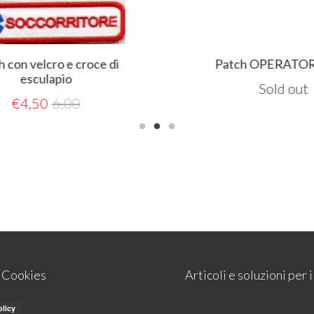
con velcro e croce di
Patch OPERATOR
esculapio
Sold out
€
4,50
6,00
e Cookies
Articoli e soluzioni per