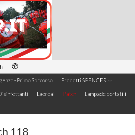
h
enza - Primo Soccorso
Prodotti SPENCER
Disinfettanti
Laerdal
Patch
Lampade portatili
ch 118