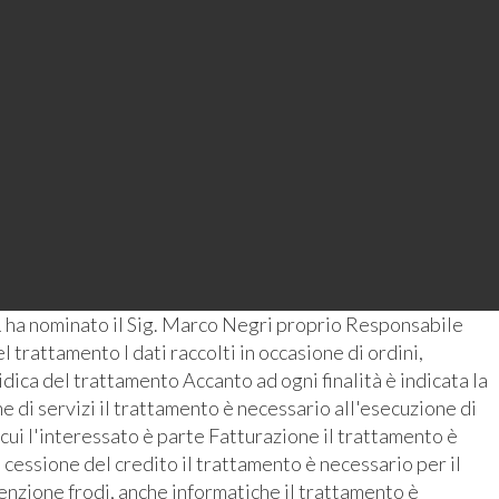
 ha nominato il Sig. Marco Negri proprio Responsabile
 trattamento I dati raccolti in occasione di ordini,
ridica del trattamento Accanto ad ogni finalità è indicata la
 di servizi il trattamento è necessario all'esecuzione di
 cui l'interessato è parte Fatturazione il trattamento è
 cessione del credito il trattamento è necessario per il
enzione frodi, anche informatiche il trattamento è