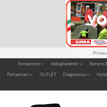
Privacy
Formazione
Abbigliamento
Borse e Z
Portachiavi
OUTLET
Diagnostica
Holst