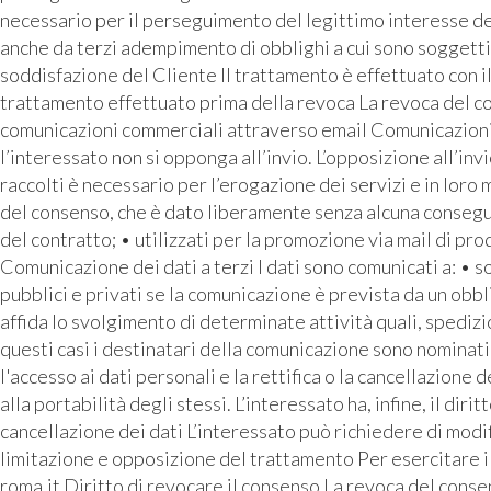
necessario per il perseguimento del legittimo interesse de
anche da terzi adempimento di obblighi a cui sono soggetti 
soddisfazione del Cliente Il trattamento è effettuato con i
trattamento effettuato prima della revoca La revoca del con
comunicazioni commerciali attraverso email Comunicazioni pu
l’interessato non si opponga all’invio. L’opposizione all’inv
raccolti è necessario per l’erogazione dei servizi e in loro
del consenso, che è dato liberamente senza alcuna conseguen
del contratto; • utilizzati per la promozione via mail di prod
Comunicazione dei dati a terzi I dati sono comunicati a: • 
pubblici e privati se la comunicazione è prevista da un o
affida lo svolgimento di determinate attività quali, spediz
questi casi i destinatari della comunicazione sono nominati 
l'accesso ai dati personali e la rettifica o la cancellazione d
alla portabilità degli stessi. L’interessato ha, infine, il di
cancellazione dei dati L’interessato può richiedere di modif
limitazione e opposizione del trattamento Per esercitare i p
roma.it Diritto di revocare il consenso La revoca del consen