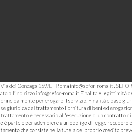
– Via dei Gonzaga 159/E– Roma info@sefor-roma.it . SEFOR
o all’indirizzo info@sefor-roma.it Finalità e legittimità del
ti principalmente per erogare il servizio. Finalità e base giu
se giuridica del trattamento Fornitura di beni ed erogazione
l trattamento è necessario all'esecuzione di un contratto di
ato è parte e per adempiere a un obbligo di legge recupero e
ttamento che consiste nella tutela del proprio credito prev