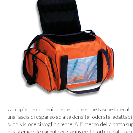
Un capiente contenitore centrale e due tasche laterali.
una fascia di espanso ad alta densità foderata, adattabil
suddivisione si voglia creare. All’interno della patta 
di sistemare le cannule orofaringee, le forbici e altri ac