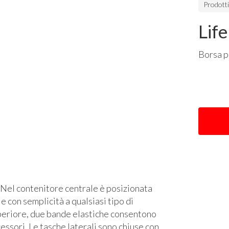
Prodott
Lif
Borsa 
 Nel contenitore centrale è posizionata
e con semplicità a qualsiasi tipo di
superiore, due bande elastiche consentono
cessori. Le tasche laterali sono chiuse con