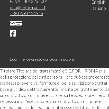
P. IVA 14043231001
English
info@sefor-roma.it
Italiano
+39 06 81156516
Ecommerce creato con
Scontrino.com
Titolare Titolare dei trattamenti è S.E.FOR – ROMA srls 
della protezione dei dati personali, che può essere contattat
richiesta preventivi , forniture di bei e servizi sono tratta
base giuridica del trattamento: Finalità del trattamento Ba
un contratto di cui l'interessato è parte Spedizione merci i
necessario all'esecuzione di un contratto di cui l'interess
perseguimento del legittimo interesse del titolare del tra