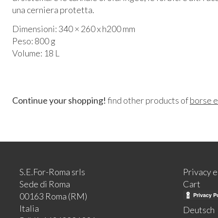
una cerniera protetta.
Dimensioni: 340 × 260 x h200 mm
Peso: 800 g
Volume: 18 L
Continue your shopping!
find other products of
borse e
S.E.For-Roma srls
Privacy 
Sede di Roma
Cart
00163 Roma (RM)
Italia
Deutsch