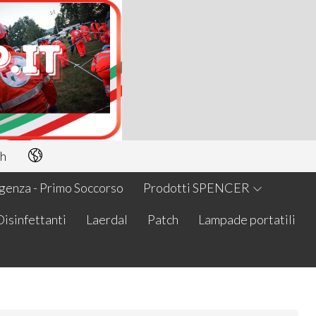
h
enza - Primo Soccorso
Prodotti SPENCER
Disinfettanti
Laerdal
Patch
Lampade portatili