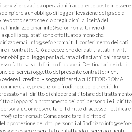
i servizi erogati da operazioni fraudolente poste in essere
r adempiere a un obbligo di legge rilevazione del grado di
revocato senza che ciò pregiudichi la liceità del
all’indirizzo email info@sefor-roma.it. invio di
 a quelli acquistati sono effettuate a meno che
ndirizzo email info@sefor-roma.it . Il conferimento dei dati
 il contratto. Ciò ad eccezione dei dati trattati in virtù
r obbligo di legge per la durata di dieci anni dal recesso
cesso fatto salvo il diritto di opporsi. Destinatari dei dati
ione dei servizi oggetto del presente contratto; • enti
e cedere il credito; • soggetti terzi a cui SEFOR-ROMA
o commerciale, prevenzione frodi, recupero crediti. In
ressato ha il diritto di chiedere al titolare del trattamento
iritto di opporsi al trattamento dei dati personali e il diritto
 personali. Come esercitare il diritto di accesso, rettifica e
 info@sefor-roma.it Come esercitare il diritto di
ella protezione dei dati personali all’indirizzo info@sefor-
possono essere esercitati contattando il servizio clienti