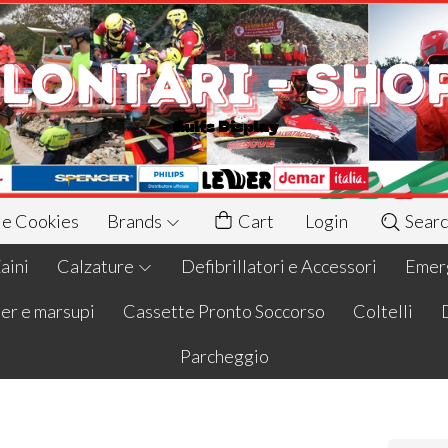
 e Cookies
Brands
Cart
Login
Searc
aini
Calzature
Defibrillatori e Accessori
Emerg
er e marsupi
Cassette Pronto Soccorso
Coltelli
Parcheggio