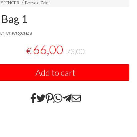
i SPENCER
Borse e Zaini
e Bag 1
per emergenza
66,00
€
73,00
Add to cart