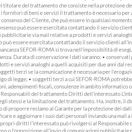
l titolare del trattamento che consiste nella protezione de
i fornitori di beni e servizi il trattamento è necessario pe
l consenso del Cliente, che può essere in qualsiasi momento 
senso può essere esercitata contattando il servizio clienti 
bblicitarie via mail relative a prodotti e servizi analoghi
io può essere esercitata contattando il servizio clienti all’i
 mancanza SEFOR-ROMA si trova nell’impossibilità di eseguire
za. Durata di conservazione I dati saranno: • conservati pe
otti e servizi analoghi a quelli acquisiti per due anni dal re
soggetti terzi se la comunicazione è necessaria per l’erogaz
bbligo di legge; • soggetti terzi a cui SEFOR-ROMA potrebb
ioni, adempimenti fiscali, consulenze in ambito informatico 
Responsabili del trattamento Diritti dell’interessato L’inte
egli stessi e la limitazione del trattamento. Ha, inoltre, il d
ritto di proporre reclamo al Garante per la protezione dei dati
icare e aggiornare i suoi dati personali inviando una mail a
ropri diritti l’interessato può rivolgersi al Responsabile d
so o l’opposizione all’invio di comunicazioni pubblicitarie 