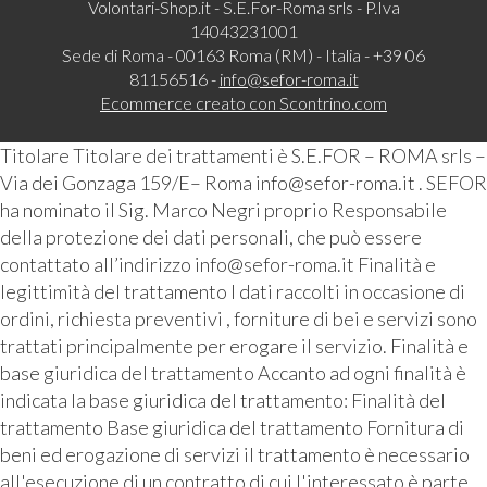
Volontari-Shop.it - S.E.For-Roma srls - P.Iva
14043231001
Sede di Roma - 00163 Roma (RM) - Italia - +39 06
81156516 -
info@sefor-roma.it
Ecommerce creato con
Scontrino.com
Titolare Titolare dei trattamenti è S.E.FOR – ROMA srls –
Via dei Gonzaga 159/E– Roma info@sefor-roma.it . SEFOR
ha nominato il Sig. Marco Negri proprio Responsabile
della protezione dei dati personali, che può essere
contattato all’indirizzo info@sefor-roma.it Finalità e
legittimità del trattamento I dati raccolti in occasione di
ordini, richiesta preventivi , forniture di bei e servizi sono
trattati principalmente per erogare il servizio. Finalità e
base giuridica del trattamento Accanto ad ogni finalità è
indicata la base giuridica del trattamento: Finalità del
trattamento Base giuridica del trattamento Fornitura di
beni ed erogazione di servizi il trattamento è necessario
all'esecuzione di un contratto di cui l'interessato è parte