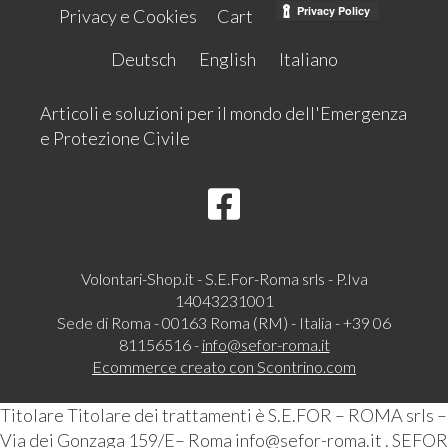
Privacy e Cookies
Cart
Deutsch
English
Italiano
Articoli e soluzioni per il mondo dell'Emergenza
e Protezione Civile
Volontari-Shop.it - S.E.For-Roma srls - P.Iva
14043231001
Sede di Roma - 00163 Roma (RM) - Italia - +39 06
81156516 -
info@sefor-roma.it
Ecommerce creato con
Scontrino.com
Titolare Titolare dei trattamenti è S.E.FOR – ROMA srls –
Via dei Gonzaga 159/E– Roma info@sefor-roma.it . SEFOR