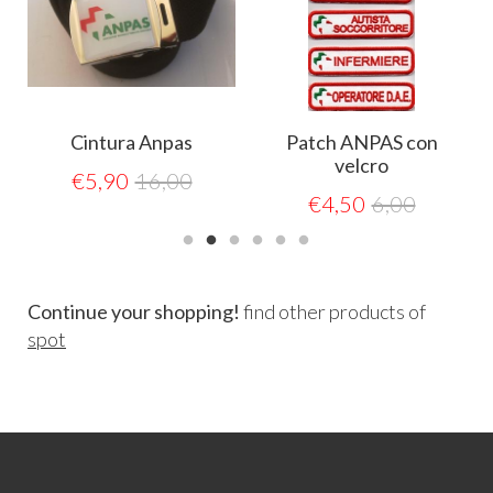
a
Cintura Anpas
Patch ANPAS con
velcro
€
5,90
16,00
€
4,50
6,00
Continue your shopping!
find other products of
spot