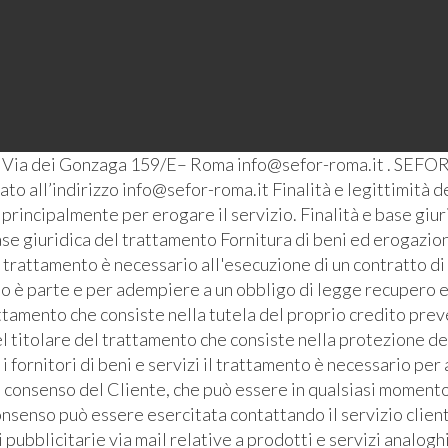
– Via dei Gonzaga 159/E– Roma info@sefor-roma.it . SEFOR
o all’indirizzo info@sefor-roma.it Finalità e legittimità del
ti principalmente per erogare il servizio. Finalità e base giu
se giuridica del trattamento Fornitura di beni ed erogazione
l trattamento è necessario all'esecuzione di un contratto di
ato è parte e per adempiere a un obbligo di legge recupero e
ttamento che consiste nella tutela del proprio credito prev
l titolare del trattamento che consiste nella protezione de
i fornitori di beni e servizi il trattamento è necessario pe
l consenso del Cliente, che può essere in qualsiasi momento 
senso può essere esercitata contattando il servizio clienti 
bblicitarie via mail relative a prodotti e servizi analoghi