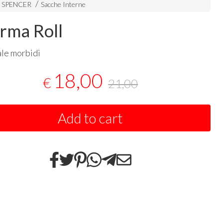
i SPENCER
Sacche Interne
rma Roll
ale morbidi
18,00
€
21,00
Add to cart