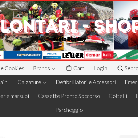
 e Cookies
Brands
Cart
Login
Searc
aini
Calzature
Defibrillatori e Accessori
Emerg
er e marsupi
Cassette Pronto Soccorso
Coltelli
Parcheggio