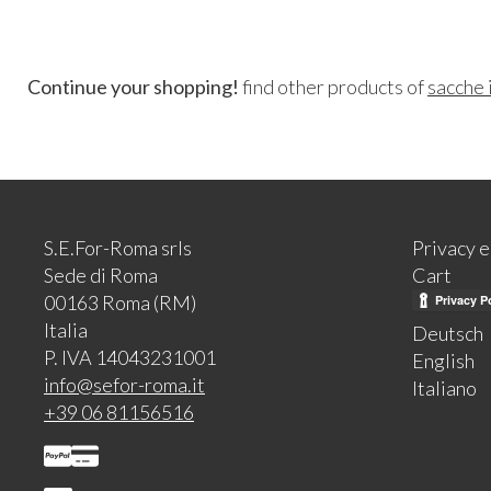
Continue your shopping!
find other products of
sacche 
S.E.For-Roma srls
Privacy 
Sede di Roma
Cart
00163 Roma (RM)
Italia
Deutsch
P. IVA 14043231001
English
info@sefor-roma.it
Italiano
+39 06 81156516