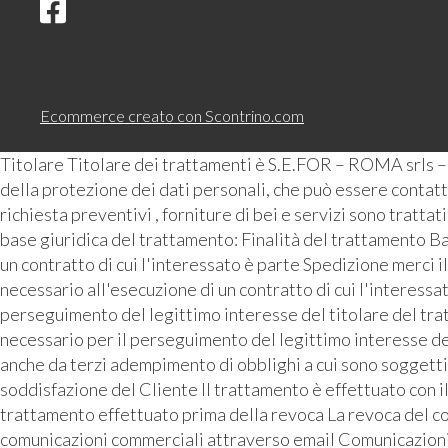
Ecommerce creato con
Scontrino.com
Titolare Titolare dei trattamenti è S.E.FOR – ROMA srls 
della protezione dei dati personali, che può essere contattat
richiesta preventivi , forniture di bei e servizi sono tratta
base giuridica del trattamento: Finalità del trattamento Ba
un contratto di cui l'interessato è parte Spedizione merci i
necessario all'esecuzione di un contratto di cui l'interess
perseguimento del legittimo interesse del titolare del tra
necessario per il perseguimento del legittimo interesse de
anche da terzi adempimento di obblighi a cui sono soggetti 
soddisfazione del Cliente Il trattamento è effettuato con i
trattamento effettuato prima della revoca La revoca del con
comunicazioni commerciali attraverso email Comunicazioni pu