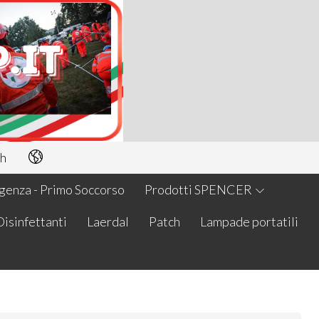
h
enza - Primo Soccorso
Prodotti SPENCER
Disinfettanti
Laerdal
Patch
Lampade portatili