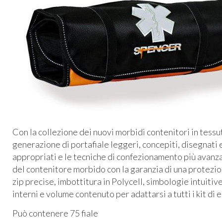
Con la collezione dei nuovi morbidi contenitori in tess
generazione di portafiale leggeri, concepiti, disegnati e 
appropriati e le tecniche di confezionamento più avanza
del contenitore morbido con la garanzia di una protezion
zip precise, imbottitura in Polycell, simbologie intuitive
interni e volume contenuto per adattarsi a tutti i kit d
Può contenere 75 fiale