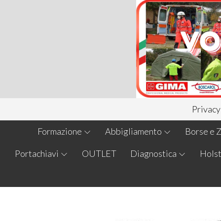
Privacy
Formazione
Abbigliamento
Borse e Z
Portachiavi
OUTLET
Diagnostica
Holst