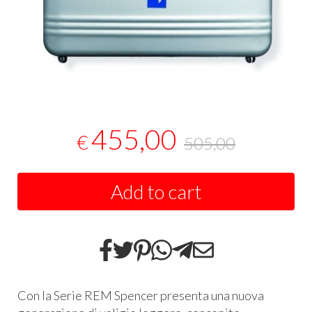
455,00
€
505,00
Add to cart
Con la Serie
REM
Spencer presenta una nuova