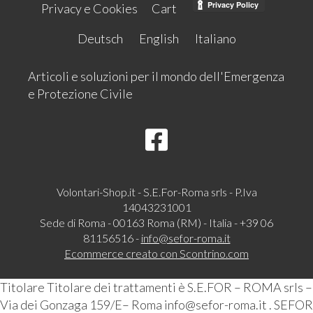
Privacy e Cookies
Cart
Deutsch
English
Italiano
Articoli e soluzioni per il mondo dell'Emergenza
e Protezione Civile
Volontari-Shop.it - S.E.For-Roma srls - P.Iva
14043231001
Sede di Roma - 00163 Roma (RM) - Italia - +39 06
81156516 -
info@sefor-roma.it
Ecommerce creato con
Scontrino.com
Titolare Titolare dei trattamenti è S.E.FOR – ROMA srls –
Via dei Gonzaga 159/E– Roma info@sefor-roma.it . SEFOR