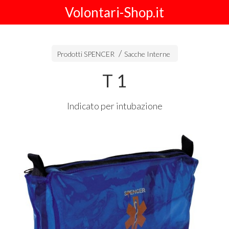
Volontari-Shop.it
Prodotti SPENCER
Sacche Interne
T 1
Indicato per intubazione