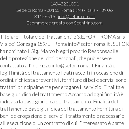
14043231001
Sede di Roma - 00163 Roma (RM) - Italia - +39 06
81156516 -
info@sefor-roma.it
Ecommerce creato con
Scontrino.com
Titolare Titolare dei trattamenti è S.E.FOR – ROMA srls –
Via dei Gonzaga 159/E– Roma info@sefor-roma.it . SEFOR
ha nominato il Sig. Marco Negri proprio Responsabile
della protezione dei dati personali, che può essere
contattato all’indirizzo info@sefor-roma.it Finalità e
legittimità del trattamento I dati raccolti in occasione di
ordini, richiesta preventivi , forniture di bei e servizi sono
trattati principalmente per erogare il servizio. Finalità e
base giuridica del trattamento Accanto ad ogni finalità è
indicata la base giuridica del trattamento: Finalità del
trattamento Base giuridica del trattamento Fornitura di
beni ed erogazione di servizi il trattamento è necessario
all'esecuzione di un contratto di cui l'interessato è parte