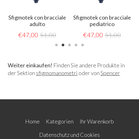
Sfigmotek con bracciale
Sfigmotek con bracciale
adulto
pediatrico
€
47,00
51,00
€
47,00
51,00
Weiter einkaufen!
Finden Sie andere Produkte in
der Sektion
sfigmomanometri
oder von
Spencer
Home
Kategorien
Ihr Warenkorb
Datenschutz und Cookies