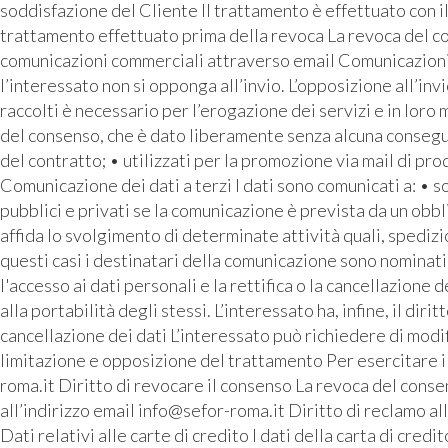
soddisfazione del Cliente Il trattamento è effettuato con i
trattamento effettuato prima della revoca La revoca del con
comunicazioni commerciali attraverso email Comunicazioni pu
l’interessato non si opponga all’invio. L’opposizione all’inv
raccolti è necessario per l’erogazione dei servizi e in loro
del consenso, che è dato liberamente senza alcuna conseguen
del contratto; • utilizzati per la promozione via mail di prod
Comunicazione dei dati a terzi I dati sono comunicati a: • 
pubblici e privati se la comunicazione è prevista da un o
affida lo svolgimento di determinate attività quali, spediz
questi casi i destinatari della comunicazione sono nominati 
l'accesso ai dati personali e la rettifica o la cancellazione d
alla portabilità degli stessi. L’interessato ha, infine, il di
cancellazione dei dati L’interessato può richiedere di modif
limitazione e opposizione del trattamento Per esercitare i p
roma.it Diritto di revocare il consenso La revoca del consen
all’indirizzo email info@sefor-roma.it Diritto di reclamo a
Dati relativi alle carte di credito I dati della carta di cre