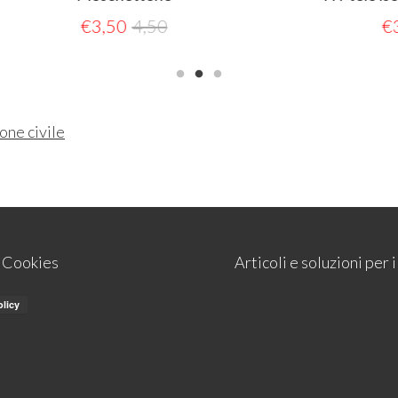
€
3,50
4,50
€
3,00
3,50
one civile
e Cookies
Articoli e soluzioni per