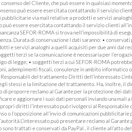
l consenso del Cliente, che può essere in qualsiasi momento 
senso può essere esercitata contattando il servizio clienti 
bblicitarie via mail relative a prodotti e servizi analoghi
io può essere esercitata contattando il servizio clienti all’i
 mancanza SEFOR-ROMA si trova nell’impossibilità di eseguire
za. Durata di conservazione I dati saranno: • conservati pe
otti e servizi analoghi a quelli acquisiti per due anni dal re
soggetti terzi se la comunicazione è necessaria per l’erogaz
bbligo di legge; • soggetti terzi a cui SEFOR-ROMA potrebb
ioni, adempimenti fiscali, consulenze in ambito informatico 
Responsabili del trattamento Diritti dell’interessato L’inte
egli stessi e la limitazione del trattamento. Ha, inoltre, il d
ritto di proporre reclamo al Garante per la protezione dei dati
icare e aggiornare i suoi dati personali inviando una mail a
ropri diritti l’interessato può rivolgersi al Responsabile d
so o l’opposizione all’invio di comunicazioni pubblicitarie 
ll’autorità L’interessato può presentare reclamo al Garante
dito sono trattati e conservati da PayPal , il cliente all’att