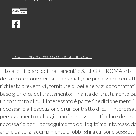
Ecommerce creato con
Scontrino.com
Titolare Titolare dei trattamenti è S.E.FOR – ROMA srls 
della protezione dei dati personali, che può essere contattat
richiesta preventivi , forniture di bei e servizi sono tratta
base giuridica del trattamento: Finalità del trattamento Ba
un contratto di cui l'interessato è parte Spedizione merci i
necessario all'esecuzione di un contratto di cui l'interess
perseguimento del legittimo interesse del titolare del tra
necessario per il perseguimento del legittimo interesse de
anche da terzi adempimento di obblighi a cui sono soggetti 