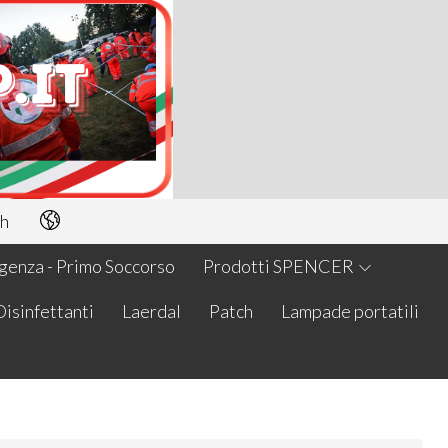
h
enza - Primo Soccorso
Prodotti SPENCER
Disinfettanti
Laerdal
Patch
Lampade portatili