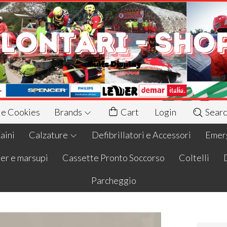
 e Cookies
Brands
Cart
Login
Searc
aini
Calzature
Defibrillatori e Accessori
Emerg
er e marsupi
Cassette Pronto Soccorso
Coltelli
Parcheggio