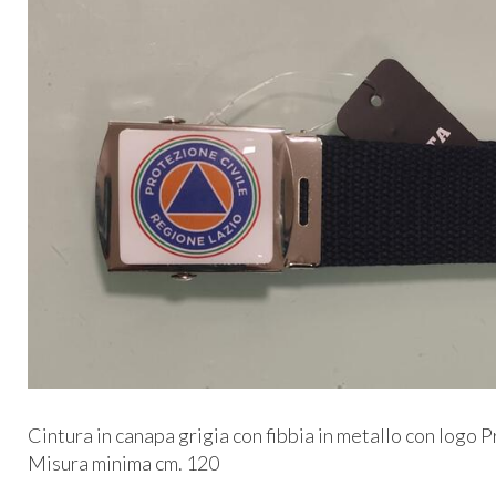
Cintura in canapa grigia con fibbia in metallo con logo 
Misura minima cm. 120