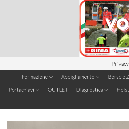
Privacy
Formazione
Abbigliamento
Borse e Z
Portachiavi
OUTLET
Diagnostica
Holst