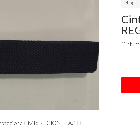
Abbigli
Cin
RE
Cintura
Protezione Civile
REGIONE
LAZIO