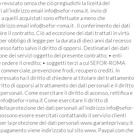
revocato senza che ciò pregiudichi la liceità del
all’indirizzo email info@sefor-roma.it. invio di
 a quelli acquistati sono effettuate a meno che
ndirizzo email info@sefor-roma.it . Il conferimento dei dati
 il contratto. Ciò ad eccezione dei dati trattati in virtù
r obbligo di legge per la durata di dieci anni dal recesso
cesso fatto salvo il diritto di opporsi. Destinatari dei dati
ione dei servizi oggetto del presente contratto; • enti
e cedere il credito; • soggetti terzi a cui SEFOR-ROMA
o commerciale, prevenzione frodi, recupero crediti. In
ressato ha il diritto di chiedere al titolare del trattamento
iritto di opporsi al trattamento dei dati personali e il diritto
 personali. Come esercitare il diritto di accesso, rettifica e
 info@sefor-roma.it Come esercitare il diritto di
ella protezione dei dati personali all’indirizzo info@sefor-
possono essere esercitati contattando il servizio clienti
 per la protezione dei dati personali www.garanteprivacy.it
o del pagamento viene indirizzato sul sito www. Paypal.com che