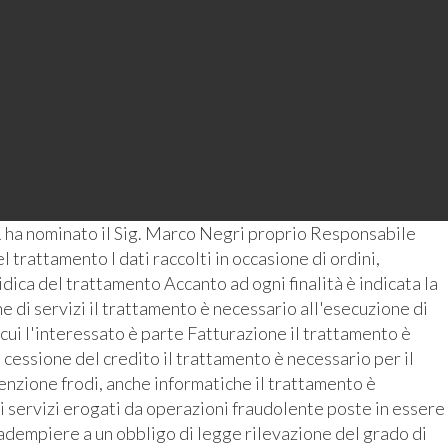
 ha nominato il Sig. Marco Negri proprio Responsabile
 trattamento I dati raccolti in occasione di ordini,
ridica del trattamento Accanto ad ogni finalità è indicata la
 di servizi il trattamento è necessario all'esecuzione di
 cui l'interessato è parte Fatturazione il trattamento è
 cessione del credito il trattamento è necessario per il
enzione frodi, anche informatiche il trattamento è
i servizi erogati da operazioni fraudolente poste in essere
r adempiere a un obbligo di legge rilevazione del grado di