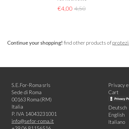
€
4,00
4,50
Continue your shopping!
find other products of
protezi
S.E.For-Roma srls
Privacy 
Sede di Roma
Cart
00163 Roma (RM)
Italia
Deutsch
P. IVA 14043231001
English
info@sefor-roma.it
Italiano
+39 06 81156516