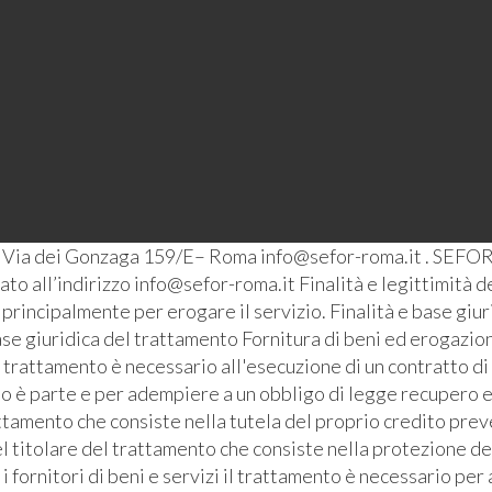
– Via dei Gonzaga 159/E– Roma info@sefor-roma.it . SEFOR
o all’indirizzo info@sefor-roma.it Finalità e legittimità del
ti principalmente per erogare il servizio. Finalità e base giu
se giuridica del trattamento Fornitura di beni ed erogazione
l trattamento è necessario all'esecuzione di un contratto di
ato è parte e per adempiere a un obbligo di legge recupero e
ttamento che consiste nella tutela del proprio credito prev
l titolare del trattamento che consiste nella protezione de
i fornitori di beni e servizi il trattamento è necessario pe