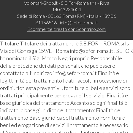
Volontari-Shop.it - S.E.For-Roma srls - P.Iva
14043231001
Sede di Roma - 00163 Roma (RM) - Italia - +39 06
81156516 -
info@sefor-roma.it
Ecommerce creato con
Scontrino.com
Titolare Titolare dei trattamenti è S.E.FOR – ROMA srls –
Via dei Gonzaga 159/E– Roma info@sefor-roma.it . SEFOR
ha nominato il Sig. Marco Negri proprio Responsabile
della protezione dei dati personali, che può essere
contattato all’indirizzo info@sefor-roma.it Finalità e
legittimità del trattamento I dati raccolti in occasione di
ordini, richiesta preventivi , forniture di bei e servizi sono
trattati principalmente per erogare il servizio. Finalità e
base giuridica del trattamento Accanto ad ogni finalità è
indicata la base giuridica del trattamento: Finalità del
trattamento Base giuridica del trattamento Fornitura di
beni ed erogazione di servizi il trattamento è necessario
all'esecuzione di un contratto di cui l'interessato è parte