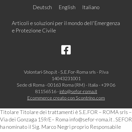
Deutsch
English
Italiano
Articoli e soluzioni per il mondo dell'Emergenza
e Protezione Civile
Volontari-Shop.it - S.E.For-Roma srls - P.Iva
14043231001
Sede di Roma - 00163 Roma (RM) - Italia - +39 06
81156516 -
info@sefor-roma.it
Ecommerce creato con
Scontrino.com
Titolare Titolare dei trattamenti è S.E.FOR – ROMA srls –
Via dei Gonzaga 159/E– Roma info@sefor-roma.it . SEFOR
ha nominato il Sig. Marco Negri proprio Responsabile