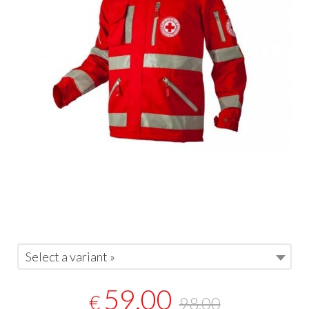
Select a variant »
59,00
€
98,00