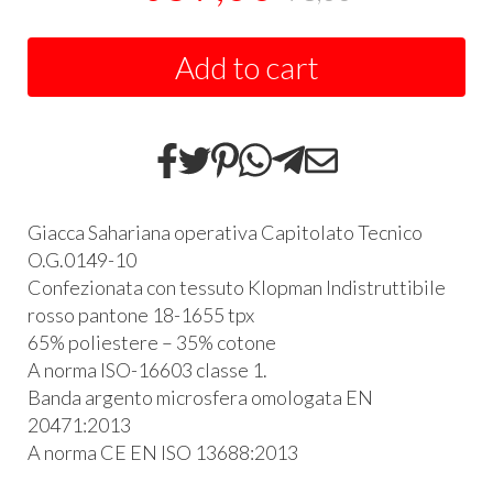
Add to cart
Giacca Sahariana operativa Capitolato Tecnico
O.G.0149-10
Confezionata con tessuto Klopman Indistruttibile
rosso pantone 18-1655 tpx
65% poliestere – 35% cotone
A norma
ISO
-16603 classe 1.
Banda argento microsfera omologata EN
20471:2013
A norma CE EN
ISO
13688:2013