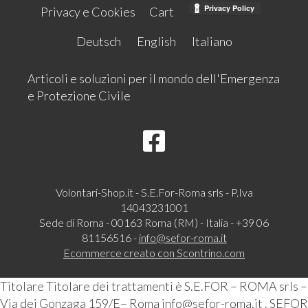
Privacy e Cookies
Cart
Deutsch
English
Italiano
Articoli e soluzioni per il mondo dell'Emergenza
e Protezione Civile
Volontari-Shop.it - S.E.For-Roma srls - P.Iva
14043231001
Sede di Roma - 00163 Roma (RM) - Italia - +39 06
81156516 -
info@sefor-roma.it
Ecommerce creato con
Scontrino.com
Titolare Titolare dei trattamenti è S.E.FOR – ROMA srls –
Via dei Gonzaga 159/E– Roma info@sefor-roma.it . SEFOR