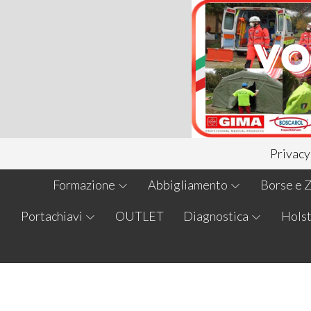
Privacy
Formazione
Abbigliamento
Borse e Z
Portachiavi
OUTLET
Diagnostica
Holst