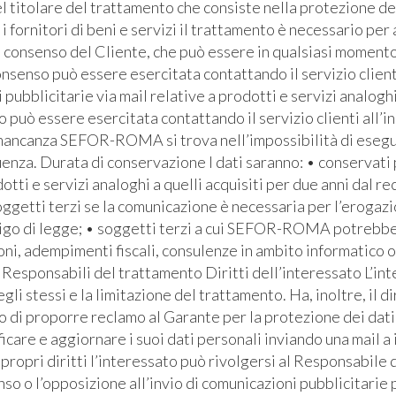
l titolare del trattamento che consiste nella protezione de
i fornitori di beni e servizi il trattamento è necessario pe
l consenso del Cliente, che può essere in qualsiasi momento 
senso può essere esercitata contattando il servizio clienti 
bblicitarie via mail relative a prodotti e servizi analoghi
io può essere esercitata contattando il servizio clienti all’i
 mancanza SEFOR-ROMA si trova nell’impossibilità di eseguire
za. Durata di conservazione I dati saranno: • conservati pe
otti e servizi analoghi a quelli acquisiti per due anni dal re
soggetti terzi se la comunicazione è necessaria per l’erogaz
bbligo di legge; • soggetti terzi a cui SEFOR-ROMA potrebb
ioni, adempimenti fiscali, consulenze in ambito informatico 
Responsabili del trattamento Diritti dell’interessato L’inte
egli stessi e la limitazione del trattamento. Ha, inoltre, il d
ritto di proporre reclamo al Garante per la protezione dei dati
icare e aggiornare i suoi dati personali inviando una mail a
ropri diritti l’interessato può rivolgersi al Responsabile d
so o l’opposizione all’invio di comunicazioni pubblicitarie 