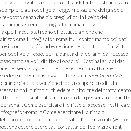
i servizi erogati da operazioni fraudolente poste in essere
r adempiere a un obbligo di legge rilevazione del grado di
revocato senza che ciò pregiudichi la liceità del
all’indirizzo email info@sefor-roma.it. invio di
 a quelli acquistati sono effettuate a meno che
ndirizzo email info@sefor-roma.it . Il conferimento dei dati
 il contratto. Ciò ad eccezione dei dati trattati in virtù
r obbligo di legge per la durata di dieci anni dal recesso
cesso fatto salvo il diritto di opporsi. Destinatari dei dati
ione dei servizi oggetto del presente contratto; • enti
e cedere il credito; • soggetti terzi a cui SEFOR-ROMA
o commerciale, prevenzione frodi, recupero crediti. In
ressato ha il diritto di chiedere al titolare del trattamento
iritto di opporsi al trattamento dei dati personali e il diritto
 personali. Come esercitare il diritto di accesso, rettifica e
 info@sefor-roma.it Come esercitare il diritto di
ella protezione dei dati personali all’indirizzo info@sefor-
possono essere esercitati contattando il servizio clienti