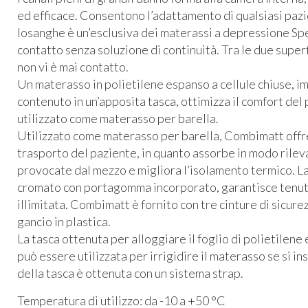
ed efficace. Consentono l’adattamento di qualsiasi pazie
losanghe è un’esclusiva dei materassi a depressione Spe
contatto senza soluzione di continuità. Tra le due superf
non vi è mai contatto.
Un materasso in polietilene espanso a cellule chiuse, im
contenuto in un’apposita tasca, ottimizza il comfort d
utilizzato come materasso per barella.
Utilizzato come materasso per barella, Combimatt offre
trasporto del paziente, in quanto assorbe in modo rilev
provocate dal mezzo e migliora l’isolamento termico. La 
cromato con portagomma incorporato, garantisce tenut
illimitata. Combimatt è fornito con tre cinture di sicure
gancio in plastica.
La tasca ottenuta per alloggiare il foglio di polietilene
può essere utilizzata per irrigidire il materasso se si in
della tasca è ottenuta con un sistema strap.
Temperatura di utilizzo: da -10 a +50 °C