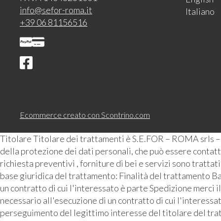
info@sefor-roma.it
Italiano
+39 06 81156516
Ecommerce creato con
Scontrino.com
Titolare Titolare dei trattamenti è S.E.FOR – ROMA srls 
della protezione dei dati personali, che può essere contattat
richiesta preventivi , forniture di bei e servizi sono tratta
base giuridica del trattamento: Finalità del trattamento Ba
un contratto di cui l'interessato è parte Spedizione merci i
necessario all'esecuzione di un contratto di cui l'interess
perseguimento del legittimo interesse del titolare del tra