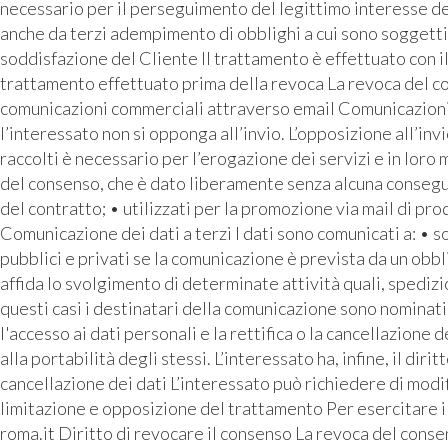
necessario per il perseguimento del legittimo interesse de
anche da terzi adempimento di obblighi a cui sono soggetti 
soddisfazione del Cliente Il trattamento è effettuato con i
trattamento effettuato prima della revoca La revoca del con
comunicazioni commerciali attraverso email Comunicazioni pu
l’interessato non si opponga all’invio. L’opposizione all’inv
raccolti è necessario per l’erogazione dei servizi e in loro
del consenso, che è dato liberamente senza alcuna conseguen
del contratto; • utilizzati per la promozione via mail di prod
Comunicazione dei dati a terzi I dati sono comunicati a: • 
pubblici e privati se la comunicazione è prevista da un o
affida lo svolgimento di determinate attività quali, spediz
questi casi i destinatari della comunicazione sono nominati 
l'accesso ai dati personali e la rettifica o la cancellazione d
alla portabilità degli stessi. L’interessato ha, infine, il di
cancellazione dei dati L’interessato può richiedere di modif
limitazione e opposizione del trattamento Per esercitare i p
roma.it Diritto di revocare il consenso La revoca del consen