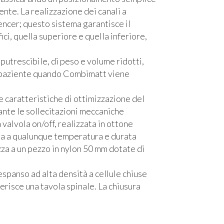
nte. La realizzazione dei canali a
ncer; questo sistema garantisce il
ici, quella superiore e quella inferiore,
putrescibile, di peso e volume ridotti,
el paziente quando Combimatt viene
 caratteristiche di ottimizzazione del
ante le sollecitazioni meccaniche
valvola on/off, realizzata in ottone
a a qualunque temperatura e durata
zza a un pezzo in nylon 50 mm dotate di
 espanso ad alta densità a cellule chiuse
serisce una tavola spinale. La chiusura