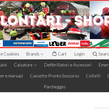
 e Cookies
Brands
Cart
Login
Searc
aini
Calzature
Defibrillatori e Accessori
Emerg
er e marsupi
Cassette Pronto Soccorso
Coltelli
Parcheggio