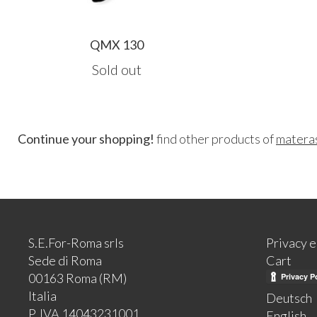
QMX 130
Sold out
Continue your shopping!
find other products of
matera
S.E.For-Roma srls
Privacy 
Sede di Roma
Cart
00163 Roma (RM)
Italia
Deutsch
P. IVA 14043231001
English