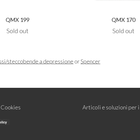
QMX 199
QMX 170
Sold out
Sold out
ssi/steccobende a depressione
or
Spencer
e Cookies
Articoli e soluzioni per