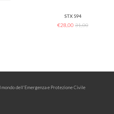
STX 594
€
28,00
31,00
 il mondo dell'Emergenza e Protezione Civile