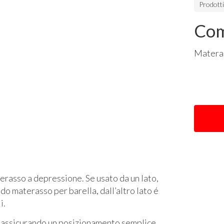
Prodott
Com
Materas
erasso a depressione. Se usato da un lato,
o materasso per barella, dall’altro lato é
i.
na, assicurando un posizionamento semplice