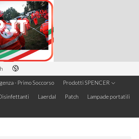
h
enza - Primo Soccorso
Prodotti SPENCER
Disinfettanti
Laerdal
Patch
Lampade portatili