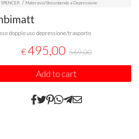
i SPENCER
Materassi/Steccobende a Depressione
bimatt
so doppio uso depressione/trasporto
495,00
€
569,00
Add to cart