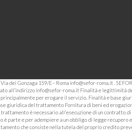
– Via dei Gonzaga 159/E– Roma info@sefor-roma.it . SEFOR
o all’indirizzo info@sefor-roma.it Finalità e legittimità del
ti principalmente per erogare il servizio. Finalità e base giu
se giuridica del trattamento Fornitura di beni ed erogazione
l trattamento è necessario all'esecuzione di un contratto di
ato è parte e per adempiere a un obbligo di legge recupero e
ttamento che consiste nella tutela del proprio credito prev