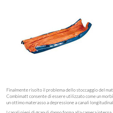
Finalmente risolto il problema dello stoccaggio del mat
Combimatt consente di essere utilizzato come un morbid
un ottimo materasso a depressione a canali longitudinal
I canali pieni di granuli danno forma alla camera inter