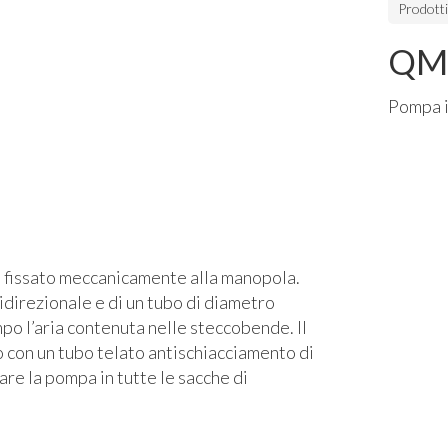
Prodott
QM
Pompa i
lo fissato meccanicamente alla manopola.
idirezionale e di un tubo di diametro
o l’aria contenuta nelle steccobende. Il
 con un tubo telato antischiacciamento di
re la pompa in tutte le sacche di