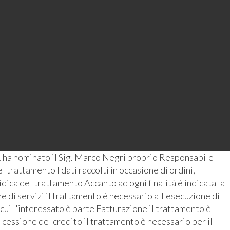
 ha nominato il Sig. Marco Negri proprio Responsabile
 trattamento I dati raccolti in occasione di ordini,
ridica del trattamento Accanto ad ogni finalità è indicata la
 di servizi il trattamento è necessario all'esecuzione di
 cui l'interessato è parte Fatturazione il trattamento è
 cessione del credito il trattamento è necessario per il