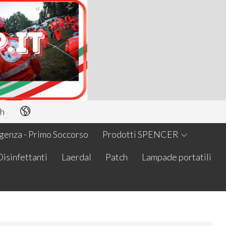
h
enza - Primo Soccorso
Prodotti SPENCER
Disinfettanti
Laerdal
Patch
Lampade portatili