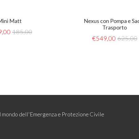
Nexus con Pompa e Sacca
Trasporto
00
€
549,00
625,00
 il mondo dell'Emergenza e Protezione Civile