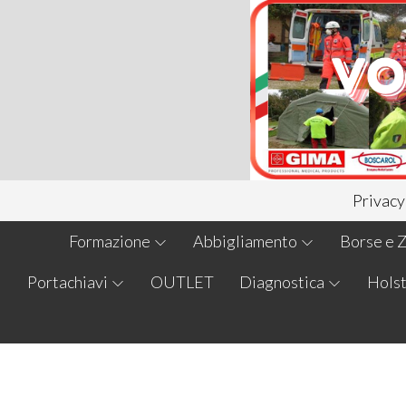
Privacy
Formazione
Abbigliamento
Borse e Z
Portachiavi
OUTLET
Diagnostica
Holst