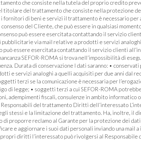
ttamento che consiste nella tutela del proprio credito prev
l titolare del trattamento che consiste nella protezione de
i fornitori di beni e servizi il trattamento è necessario pe
l consenso del Cliente, che può essere in qualsiasi momento 
senso può essere esercitata contattando il servizio clienti 
bblicitarie via mail relative a prodotti e servizi analoghi
io può essere esercitata contattando il servizio clienti all’i
 mancanza SEFOR-ROMA si trova nell’impossibilità di eseguire
za. Durata di conservazione I dati saranno: • conservati pe
otti e servizi analoghi a quelli acquisiti per due anni dal re
soggetti terzi se la comunicazione è necessaria per l’erogaz
bbligo di legge; • soggetti terzi a cui SEFOR-ROMA potrebb
ioni, adempimenti fiscali, consulenze in ambito informatico 
Responsabili del trattamento Diritti dell’interessato L’inte
egli stessi e la limitazione del trattamento. Ha, inoltre, il d
ritto di proporre reclamo al Garante per la protezione dei dati
icare e aggiornare i suoi dati personali inviando una mail a
ropri diritti l’interessato può rivolgersi al Responsabile d