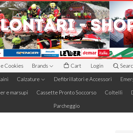
 e Cookies
Brands
Cart
Login
Searc
aini
Calzature
Defibrillatori e Accessori
Emerg
er e marsupi
Cassette Pronto Soccorso
Coltelli
Parcheggio