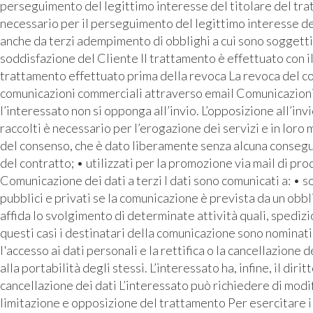
perseguimento del legittimo interesse del titolare del tra
necessario per il perseguimento del legittimo interesse de
anche da terzi adempimento di obblighi a cui sono soggetti 
soddisfazione del Cliente Il trattamento è effettuato con i
trattamento effettuato prima della revoca La revoca del con
comunicazioni commerciali attraverso email Comunicazioni pu
l’interessato non si opponga all’invio. L’opposizione all’inv
raccolti è necessario per l’erogazione dei servizi e in loro
del consenso, che è dato liberamente senza alcuna conseguen
del contratto; • utilizzati per la promozione via mail di prod
Comunicazione dei dati a terzi I dati sono comunicati a: • 
pubblici e privati se la comunicazione è prevista da un o
affida lo svolgimento di determinate attività quali, spediz
questi casi i destinatari della comunicazione sono nominati 
l'accesso ai dati personali e la rettifica o la cancellazione d
alla portabilità degli stessi. L’interessato ha, infine, il di
cancellazione dei dati L’interessato può richiedere di modif
limitazione e opposizione del trattamento Per esercitare i p