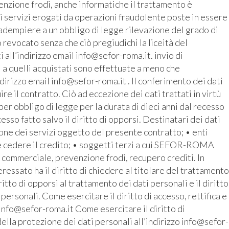
enzione frodi, anche informatiche il trattamento è
i servizi erogati da operazioni fraudolente poste in essere
r adempiere a un obbligo di legge rilevazione del grado di
revocato senza che ciò pregiudichi la liceità del
all’indirizzo email info@sefor-roma.it. invio di
 a quelli acquistati sono effettuate a meno che
ndirizzo email info@sefor-roma.it . Il conferimento dei dati
 il contratto. Ciò ad eccezione dei dati trattati in virtù
r obbligo di legge per la durata di dieci anni dal recesso
cesso fatto salvo il diritto di opporsi. Destinatari dei dati
ione dei servizi oggetto del presente contratto; • enti
e cedere il credito; • soggetti terzi a cui SEFOR-ROMA
o commerciale, prevenzione frodi, recupero crediti. In
ressato ha il diritto di chiedere al titolare del trattamento
iritto di opporsi al trattamento dei dati personali e il diritto
 personali. Come esercitare il diritto di accesso, rettifica e
 info@sefor-roma.it Come esercitare il diritto di
ella protezione dei dati personali all’indirizzo info@sefor-