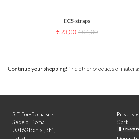
ECS-straps
€
93,00
104,00
Continue your shopping!
find other products of
matera
S.E.For-Roma srls
Privacy 
Sede di Roma
Cart
00163 Roma (RM)
Italia
Deutsch