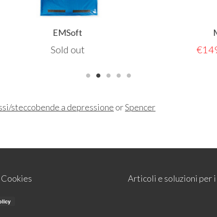
EMSoft
Mini Matt
Sold out
€
149,00
185,
ssi/steccobende a depressione
or
Spencer
e Cookies
Articoli e soluzioni per