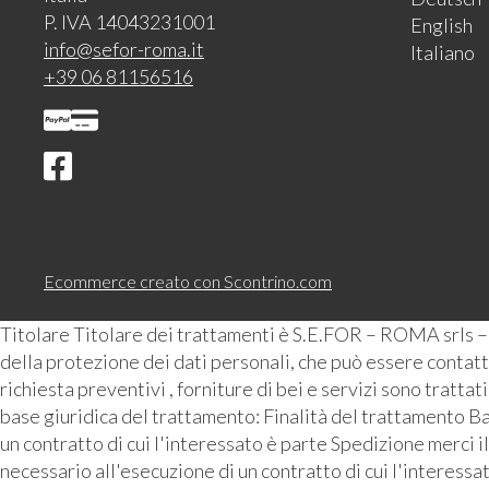
P. IVA 14043231001
English
info@sefor-roma.it
Italiano
+39 06 81156516
Ecommerce creato con
Scontrino.com
Titolare Titolare dei trattamenti è S.E.FOR – ROMA srls 
della protezione dei dati personali, che può essere contattat
richiesta preventivi , forniture di bei e servizi sono tratta
base giuridica del trattamento: Finalità del trattamento Ba
un contratto di cui l'interessato è parte Spedizione merci i
necessario all'esecuzione di un contratto di cui l'interess