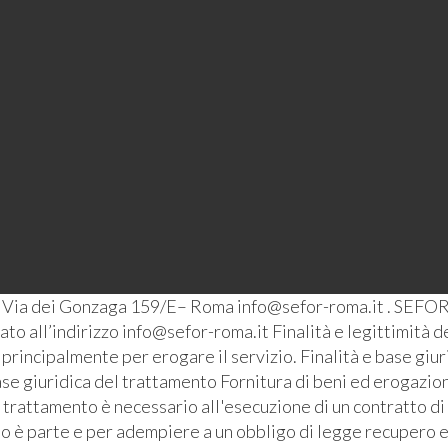
– Via dei Gonzaga 159/E– Roma info@sefor-roma.it . SEFOR
o all’indirizzo info@sefor-roma.it Finalità e legittimità del
ti principalmente per erogare il servizio. Finalità e base giu
se giuridica del trattamento Fornitura di beni ed erogazione
l trattamento è necessario all'esecuzione di un contratto di
ato è parte e per adempiere a un obbligo di legge recupero e